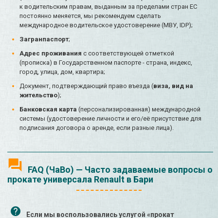
к водительским правам, выданным за пределами стран ЕС
постоянно меняется, мы рекомендуем сделать
международное водительское удостоверение (МВУ, IDP);
Загранпаспорт
;
Адрес проживания
с соответствующей отметкой
(прописка) в Государственном паспорте - страна, индекс,
город, улица, дом, квартира;
Документ, подтверждающий право въезда (
виза, вид на
жительство
);
Банковская карта
(персонализированная) международной
системы (удостоверение личности и его/её присутствие для
подписания договора о аренде, если разные лица).
FAQ (ЧаВо) — Часто задаваемые вопросы о
прокате универсала Renault в Бари
Если мы воспользовались услугой «прокат