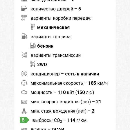
количество дверей –
5
варианты коробки передач:
механическая
варианты топлива:
бензин
варианты трансмиссии:
2WD
кондиционер –
есть в наличии
максимальная скорость –
185
км/ч
мощность –
110
кВт (
150
л.с.)
мин. возраст водителя (лет) –
21
мин. стаж вождения (лет) –
2
выбросы CO
–
114
г/км
2
ACRISS –
DCAR