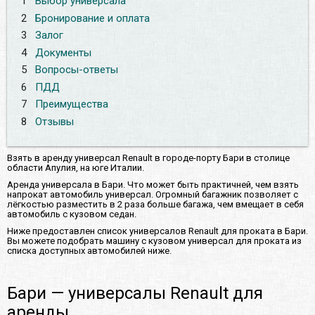
1
Выбор универсала
2
Бронирование и оплата
3
Залог
4
Документы
5
Вопросы-ответы
6
ПДД
7
Преимущества
8
Отзывы
Взять в аренду универсал Renault в городе-порту Бари в столице
области Апулия, на юге Италии.
Аренда универсала в Бари. Что может быть практичней, чем взять
напрокат автомобиль универсал. Огромный багажник позволяет с
лёгкостью разместить в 2 раза больше багажа, чем вмещает в себя
автомобиль с кузовом седан.
Ниже предоставлен список универсалов Renault для проката в Бари.
Вы можете подобрать машину с кузовом универсал для проката из
списка доступных автомобилей ниже.
Бари — универсалы Renault для
аренды