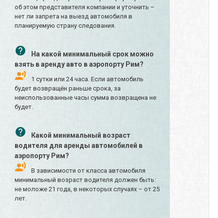
об этом представителя компании и уточнить –
нет ли запрета на выезд автомобиля в
планируемую страну следования.
На какой минимальный срок можно
взять в аренду авто в аэропорту Рим?
1 сутки или 24 часа. Если автомобиль
будет возвращён раньше срока, за
неиспользованные часы сумма возвращена не
будет.
Какой минимальный возраст
водителя для аренды автомобилей в
аэропорту Рим?
В зависимости от класса автомобиля
минимальный возраст водителя должен быть:
не моложе 21 года, в некоторых случаях – от 25
лет.