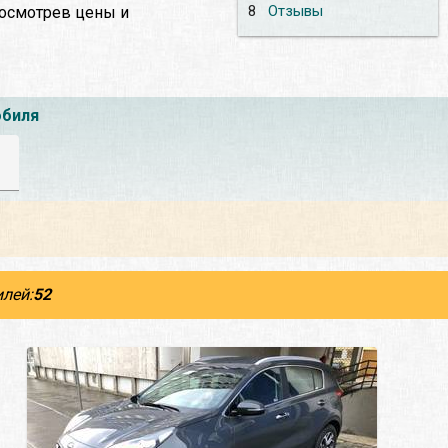
8
Отзывы
посмотрев цены и
обиля
лей:
52