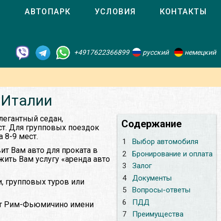
О
АВТОПАРК
УСЛОВИЯ
КОНТАКТЫ
+4917622366899
русский
немецкий
 Италии
легантный седан,
Содержание
ст. Для групповых поездок
 8-9 мест.
1
Выбор автомобиля
ит Вам авто для проката в
2
Бронирование и оплата
жить Вам услугу «аренда авто
3
Залог
4
Документы
, групповых туров или
5
Вопросы-ответы
6
ПДД
орт Рим-Фьюмичино имени
7
Преимущества