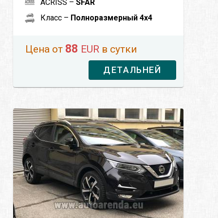
ACRISS –
SFAR
Класс –
Полноразмерный 4x4
88
Цена от
EUR
в сутки
ДЕТАЛЬНЕЙ