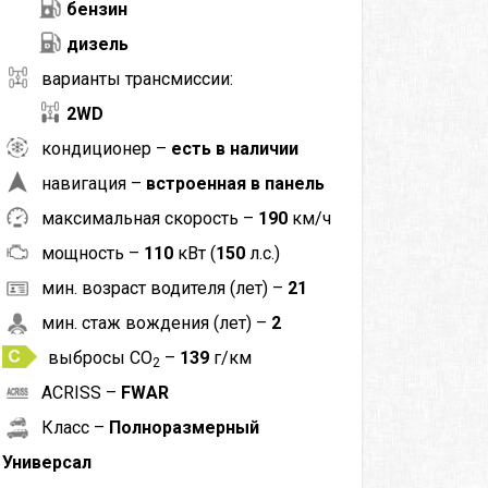
бензин
дизель
варианты трансмиссии:
2WD
кондиционер –
есть в наличии
навигация –
встроенная в панель
максимальная скорость –
190
км/ч
мощность –
110
кВт (
150
л.с.)
мин. возраст водителя (лет) –
21
мин. стаж вождения (лет) –
2
выбросы CO
–
139
г/км
2
ACRISS –
FWAR
Класс –
Полноразмерный
Универсал