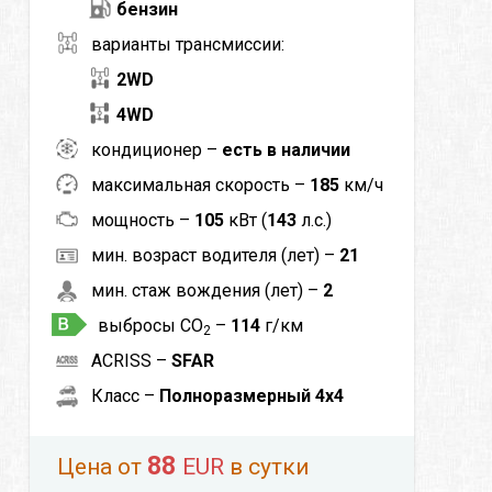
бензин
варианты трансмиссии:
2WD
4WD
кондиционер –
есть в наличии
максимальная скорость –
185
км/ч
мощность –
105
кВт (
143
л.с.)
мин. возраст водителя (лет) –
21
мин. стаж вождения (лет) –
2
выбросы CO
–
114
г/км
2
ACRISS –
SFAR
Класс –
Полноразмерный 4x4
88
Цена от
EUR
в сутки