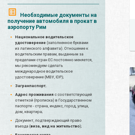
Необходимые документы на
получение автомобиля в прокат в
аэропорту Рим
Национальное водительское
удостоверение
(заполненное буквами
из латинского алфавита). Отношение к
водительским правам, выданным за
пределами стран ЕС постоянно меняется,
мы рекомендуем сделать
международное водительское
удостоверение (МВУ, IDP);
Загранпаспорт
;
Адрес проживания
с соответствующей
отметкой (прописка) в Государственном
паспорте - страна, индекс, город, улица,
дом, квартира;
Документ, подтверждающий право
въезда (
виза, вид на жительство
);
Банковская карта