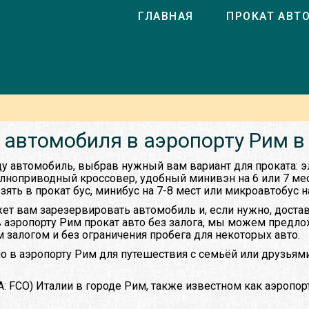
ГЛАВНАЯ
ПРОКАТ АВТ
 автомобиля в аэропорту Рим в
ду автомобиль, выбрав нужный вам вариант для проката: э
лноприводный кроссовер, удобный минивэн на 6 или 7 ме
ь в прокат бус, минибус на 7-8 мест или микроавтобус на
т вам зарезервировать автомобиль и, если нужно, достав
в аэропорту Рим прокат авто без залога, мы можем предло
 залогом и без ограничения пробега для некоторых авто.
о в аэропорту Рим для путешествия с семьёй или друзьями
TA: FCO) Италии в городе Рим, также известном как аэроп