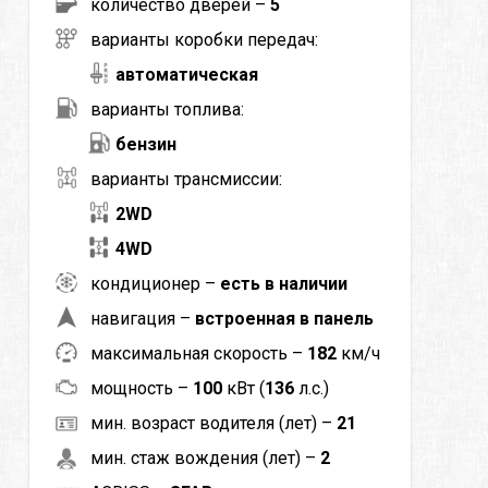
количество дверей –
5
варианты коробки передач:
автоматическая
варианты топлива:
бензин
варианты трансмиссии:
2WD
4WD
кондиционер –
есть в наличии
навигация –
встроенная в панель
максимальная скорость –
182
км/ч
мощность –
100
кВт (
136
л.с.)
мин. возраст водителя (лет) –
21
мин. стаж вождения (лет) –
2