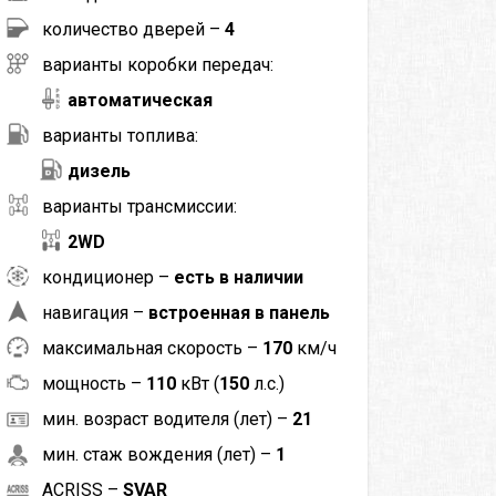
количество дверей –
4
варианты коробки передач:
автоматическая
варианты топлива:
дизель
варианты трансмиссии:
2WD
кондиционер –
есть в наличии
навигация –
встроенная в панель
максимальная скорость –
170
км/ч
мощность –
110
кВт (
150
л.с.)
мин. возраст водителя (лет) –
21
мин. стаж вождения (лет) –
1
ACRISS –
SVAR