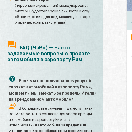
(персонализированная) международной
системы (удостоверение личности и его/
её присутствие для подписания договора
о аренде, если разные лица).
FAQ (ЧаВо) — Часто
задаваемые вопросы о прокате
автомобиля в аэропорту Рим
Если мы воспользовались услугой
«прокат автомобилей в аэропорту Рим»,
можем ли мы выехать за пределы Италии
на арендованном автомобиле?
В большинстве случаев – да, есть такая
возможность. Но согласно договора аренды
автомобиля в аэропорту Рим, для
использования автомобиля за пределами
Италии, арендатор обязан проинформировать