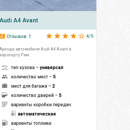
Audi
A4 Avant
4
/
5
Отзывов:
1
Аренда автомобиля Audi A4 Avant в
аэропорту Рим
тип кузова –
универсал
количество мест –
5
мест для багажа –
2
количество дверей –
5
варианты коробки передач:
автоматическая
варианты топлива: