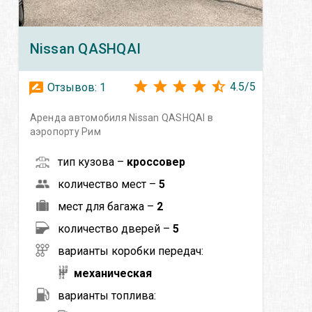
Nissan
QASHQAI
4.5
/
5
Отзывов:
1
Аренда автомобиля Nissan QASHQAI в
аэропорту Рим
тип кузова –
кроссовер
количество мест –
5
мест для багажа –
2
количество дверей –
5
варианты коробки передач:
механическая
варианты топлива: