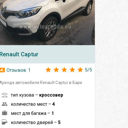
Renault
Captur
5
/
5
Отзывов:
1
Аренда автомобиля Renault Captur в Бари
тип кузова –
кроссовер
количество мест –
4
мест для багажа –
1
количество дверей –
5