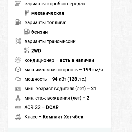
варианты коробки передач:
механическая
варианты топлива:
бензин
варианты трансмиссии:
2WD
кондиционер –
есть в наличии
максимальная скорость –
199
км/ч
мощность –
94
кВт (
128
л.с.)
мин. возраст водителя (лет) –
21
мин. стаж вождения (лет) –
2
ACRISS –
DCAR
Класс –
Компакт Хэтчбек