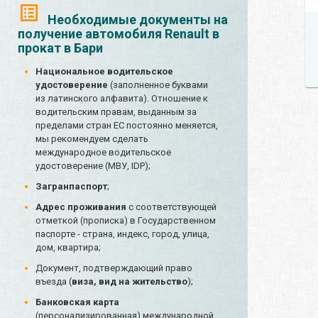
Необходимые документы на
получение автомобиля Renault в
прокат в Бари
Национальное водительское
удостоверение
(заполненное буквами
из латинского алфавита). Отношение к
водительским правам, выданным за
пределами стран ЕС постоянно меняется,
мы рекомендуем сделать
международное водительское
удостоверение (МВУ, IDP);
Загранпаспорт
;
Адрес проживания
с соответствующей
отметкой (прописка) в Государственном
паспорте - страна, индекс, город, улица,
дом, квартира;
Документ, подтверждающий право
въезда (
виза, вид на жительство
);
Банковская карта
(персонализированная) международной