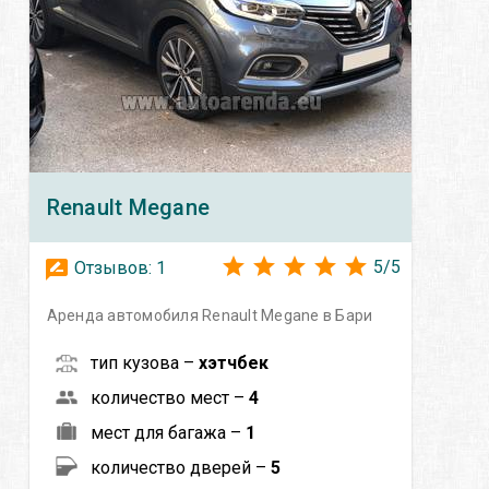
Renault
Megane
5
/
5
Отзывов:
1
Аренда автомобиля Renault Megane в Бари
тип кузова –
хэтчбек
количество мест –
4
мест для багажа –
1
количество дверей –
5