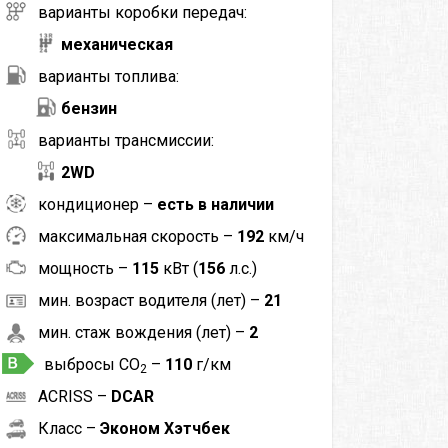
варианты коробки передач:
механическая
варианты топлива:
бензин
варианты трансмиссии:
2WD
кондиционер –
есть в наличии
максимальная скорость –
192
км/ч
мощность –
115
кВт (
156
л.с.)
мин. возраст водителя (лет) –
21
мин. стаж вождения (лет) –
2
выбросы CO
–
110
г/км
2
ACRISS –
DCAR
Класс –
Эконом Хэтчбек