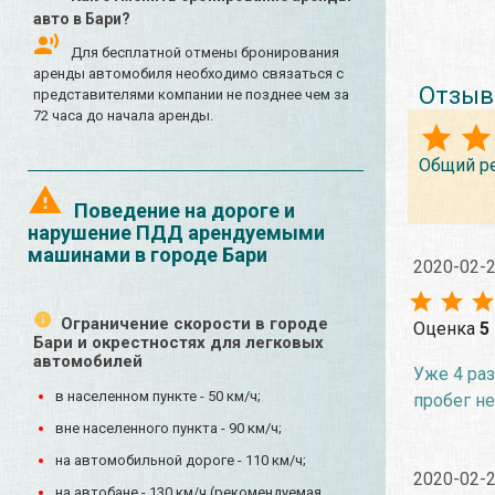
авто в Бари?
Для бесплатной отмены бронирования
аренды автомобиля необходимо связаться с
Отзыв
представителями компании не позднее чем за
72 часа до начала аренды.
Общий р
Поведение на дороге и
нарушение ПДД арендуемыми
машинами в городе Бари
2020-02-
Ограничение скорости в городе
Оценка
5
Бари и окрестностях для легковых
автомобилей
Уже 4 раз
в населенном пункте - 50 км/ч;
пробег не
вне населенного пункта - 90 км/ч;
на автомобильной дороге - 110 км/ч;
2020-02-
на автобане - 130 км/ч (рекомендуемая