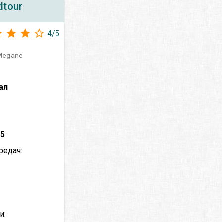
dtour
4
/
5
Megane
ал
–
5
редач:
и: