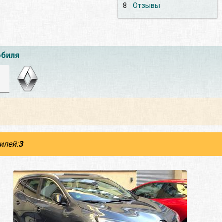
8
Отзывы
обиля
илей:
3