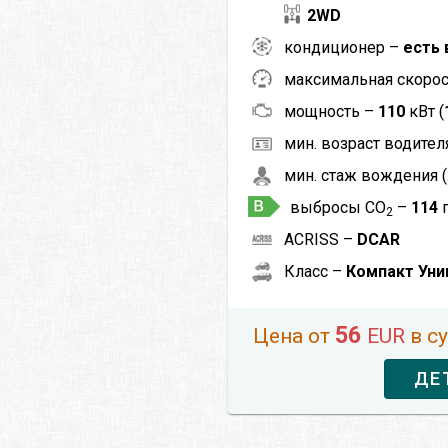
2WD
кондиционер –
есть 
максимальная скоро
мощность –
110
кВт (
мин. возраст водителя
мин. стаж вождения (
выбросы CO
–
114
2
ACRISS –
DCAR
Класс –
Компакт Уни
56
Цена от
EUR
в с
ДЕ