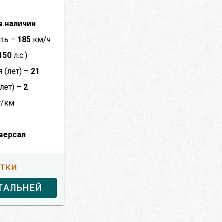
в наличии
сть –
185
км/ч
150
л.с.)
 (лет) –
21
лет) –
2
г/км
версал
утки
ТАЛЬНЕЙ