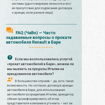
системы (удостоверение личности и его/
её присутствие для подписания договора
о аренде, если разные лица).
FAQ (ЧаВо) — Часто
задаваемые вопросы о прокате
автомобиля Renault в Бари
Если мы воспользовались услугой
«прокат автомобилей в Бари», можем ли
мы выехать за пределы Италии на
арендованном автомобиле?
В большинстве случаев – да, есть такая
возможность. Но согласно договора аренды
автомобиля в Бари, для использования
автомобиля за пределами Италии, арендатор
обязан проинформировать об этом
представителя компании и уточнить – нет ли