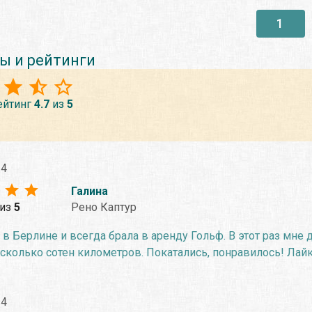
1
ы и рейтинги
ейтинг
4.7
из
5
24
Галина
из
5
Рено Каптур
 в Берлине и всегда брала в аренду Гольф. В этот раз мне д
сколько сотен километров. Покатались, понравилось! Лайк
24