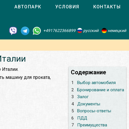
О
АВТОПАРК
УСЛОВИЯ
КОНТАКТЫ
+4917622366899
русский
немецкий
Италии
е Италии.
Содержание
ть машину для проката,
1
Выбор автомобиля
2
Бронирование и оплата
3
Залог
4
Документы
5
Вопросы-ответы
6
ПДД
7
Преимущества