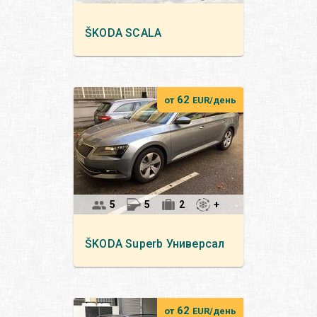
ŠKODA
SCALA
62
от
EUR/день
5
5
2
+
ŠKODA
Superb Универсал
62
от
EUR/день