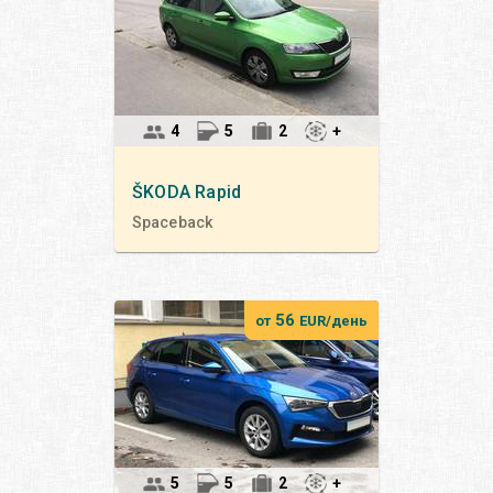
4
5
2
+
ŠKODA
Rapid
Spaceback
56
от
EUR/день
5
5
2
+