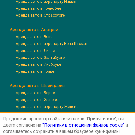
Аренда авто в аэропорту Ниццы
Аренда авто в Гренобле
Аренда авто в Страсбурге
Аренда авто в Австрии
Аренда авто в Вене
Аренда авто в аэропорту Вена-Швехат
Аренда авто в Линце
Аренда авто в Зальцбурге
Аренда авто в Инсбруке
Аренда авто в Граце
Аренда авто в Швейцарии
Аренда авто в Берне
Аренда авто в Женеве
Аренда авто в аэропорту Женева
Аренда авто в Цюрихе
Продолжив просмотр сайта или нажав
'Принять все'
, вы
Аренда авто в аэропорту Цюрих
даёте согласие на
”Политику в отношении файлов cookie”
и
Аренда авто в Люцерне
соглашаетесь сохранить в вашем браузере куки-файлы