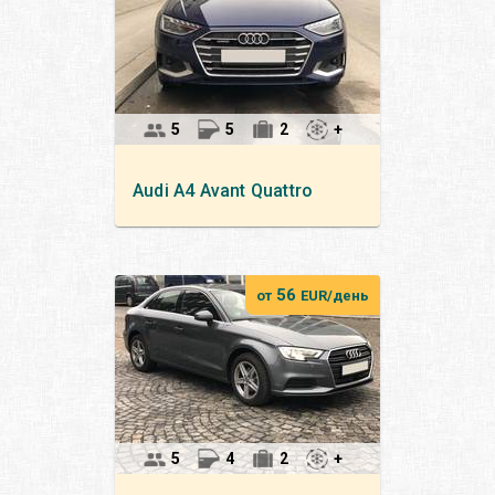
5
5
2
+
Audi
A4 Avant Quattro
56
от
EUR/день
5
4
2
+