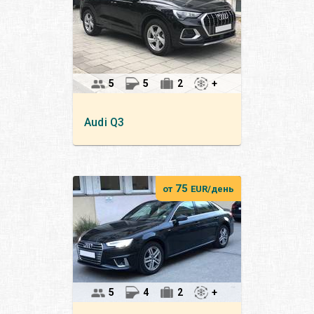
5
5
2
+
Audi
Q3
75
от
EUR/день
5
4
2
+