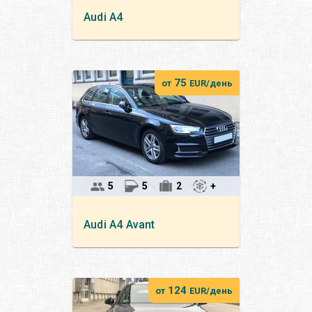
Audi
A4
75
от
EUR/день
5
5
2
+
Audi
A4 Avant
124
от
EUR/день