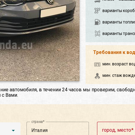
варианты короб
варианты топли
варианты транс
Требования к во
мин. возраст во
мин. стаж вожде
ние автомобиля, в течении 24 часов мы проверим, свобод
 с Вами.
страна
город, место