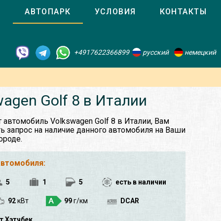
О
АВТОПАРК
УСЛОВИЯ
КОНТАКТЫ
+4917622366899
русский
немецкий
agen Golf 8 в Италии
 автомобиль Volkswagen Golf 8 в Италии, Вам
ь запрос на наличие данного автомобиля на Ваши
ороде.
автомобиля:
5
1
5
есть в наличии
92
кВт
99
г/км
DCAR
т Хэтчбек