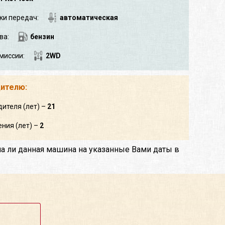
ки передач:
автоматическая
ва:
бензин
миссии:
2WD
дителю:
дителя (лет) –
21
ния (лет) –
2
на ли данная машина на указанные Вами даты в