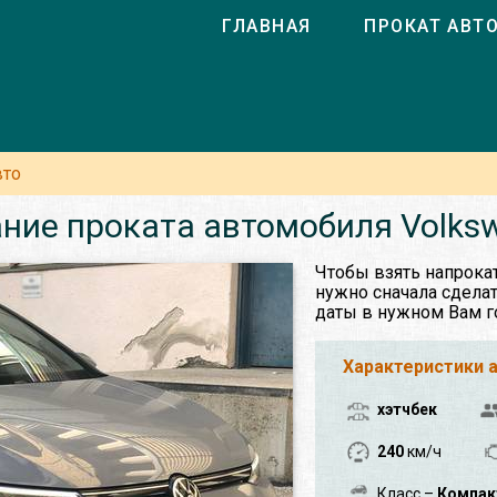
ГЛАВНАЯ
ПРОКАТ АВТ
вто
ние проката автомобиля Volksw
Чтобы взять напрокат
нужно сначала сделат
даты в нужном Вам г
Характеристики 
хэтчбек
240
км/ч
Класс –
Компак