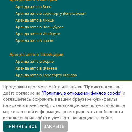
Аренда авто в Вене
Аренда авто в аэропорту Вена-Швехат
Аренда авто в Линце
Аренда авто в Зальцбурге
Аренда авто в Инсбруке
Аренда авто в Граце
Аренда авто в Швейцарии
Аренда авто в Берне
Аренда авто в Женеве
Аренда авто в аэропорту Женева
Аренда авто в Цюрихе
Продолжив просмотр сайта или нажав
'Принять все'
, вы
Аренда авто в аэропорту Цюрих
даёте согласие на
”Политику в отношении файлов cookie”
и
Аренда авто в Люцерне
соглашаетесь сохранить в вашем браузере куки-файлы
(основные и внешние), позволяющие нам получать больше
маркетинговой информации, регистрировать особенности
использования сайта и улучшать навигацию на сайте.
Авторские права © 2026 'Авто-Аренда'
Privacy Policy
ПРИНЯТЬ ВСЕ
ЗАКРЫТЬ