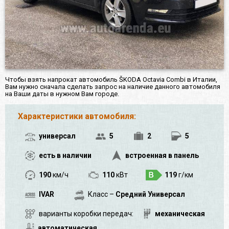
Чтобы взять напрокат автомобиль ŠKODA Octavia Сombi в Италии,
Вам нужно сначала сделать запрос на наличие данного автомобиля
на Ваши даты в нужном Вам городе.
Характеристики автомобиля:
универсал
5
2
5
есть в наличии
встроенная в панель
190
км/ч
110
кВт
119
г/км
IVAR
Класс –
Средний Универсал
варианты коробки передач:
механическая
автоматическая