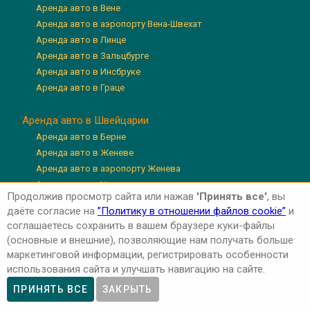
Аренда авто в Вене
Аренда авто в аэропорту Вена-Швехат
Аренда авто в Линце
Аренда авто в Зальцбурге
Аренда авто в Инсбруке
Аренда авто в Граце
Аренда авто в Швейцарии
Аренда авто в Берне
Аренда авто в Женеве
Аренда авто в аэропорту Женева
Аренда авто в Цюрихе
Продолжив просмотр сайта или нажав
'Принять все'
, вы
Аренда авто в аэропорту Цюрих
даёте согласие на
”Политику в отношении файлов cookie”
и
Аренда авто в Люцерне
соглашаетесь сохранить в вашем браузере куки-файлы
(основные и внешние), позволяющие нам получать больше
маркетинговой информации, регистрировать особенности
использования сайта и улучшать навигацию на сайте.
Авторские права © 2026 'Авто-Аренда'
Privacy Policy
ПРИНЯТЬ ВСЕ
ЗАКРЫТЬ
Cookie Policy