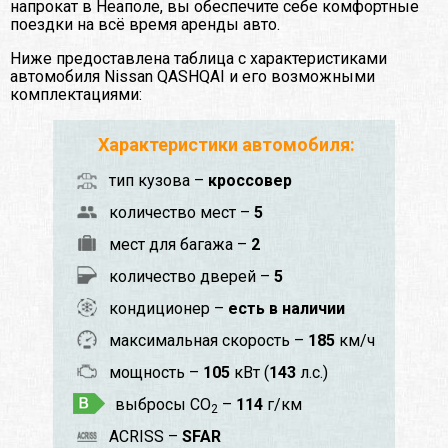
напрокат в Неаполе, вы обеспечите себе комфортные
поездки на всё время аренды авто.
Ниже предоставлена таблица с характеристиками
автомобиля Nissan QASHQAI и его возможными
комплектациями:
Характеристики автомобиля:
тип кузова –
кроссовер
количество мест –
5
мест для багажа –
2
количество дверей –
5
кондиционер –
есть в наличии
максимальная скорость –
185
км/ч
мощность –
105
кВт (
143
л.с.)
выбросы CO
–
114
г/км
2
ACRISS –
SFAR