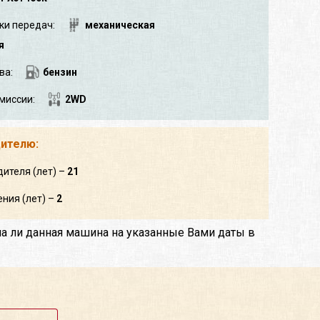
ки передач:
механическая
я
ва:
бензин
миссии:
2WD
дителю:
дителя (лет) –
21
ния (лет) –
2
на ли данная машина на указанные Вами даты в