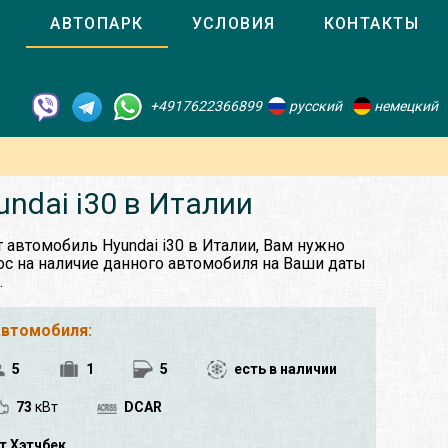
О
АВТОПАРК
УСЛОВИЯ
КОНТАКТЫ
+4917622366899
русский
немецкий
ndai i30 в Италии
 автомобиль Hyundai i30 в Италии, Вам нужно
ос на наличие данного автомобиля на Ваши даты
.
автомобиля:
5
1
5
есть в наличии
73
кВт
DCAR
т Хэтчбек