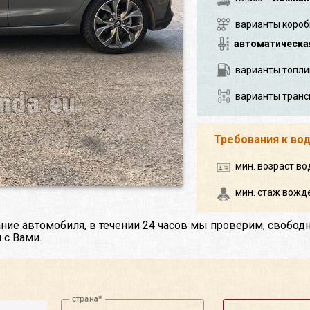
варианты короб
автоматическа
варианты топли
варианты транс
Требования к во
мин. возраст во
мин. стаж вожде
ние автомобиля, в течении 24 часов мы проверим, свобод
 с Вами.
страна