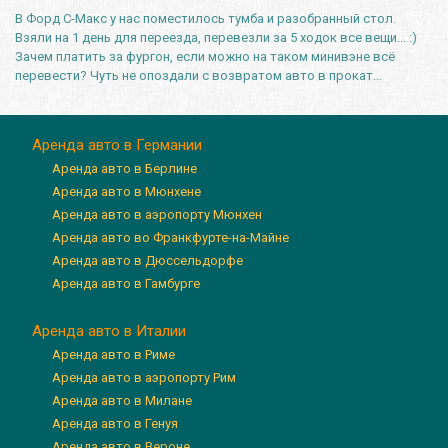
В Форд С-Макс у нас поместилось тумба и разобранный стол.
Взяли на 1 день для переезда, перевезли за 5 ходок все вещи... :)
Зачем платить за фургон, если можно на таком минивэне всё
перевести? Чуть не опоздали с возвратом авто в прокат...
Аренда авто в Германии
Аренда авто в Берлине
Аренда авто в Мюнхене
Аренда авто в аэропорту Мюнхен
Аренда авто во Франкфурте-на-Майне
Аренда авто в Дюссельдорфе
Аренда авто в Гамбурге
Аренда авто в Италии
Аренда авто в Риме
Аренда авто в аэропорту Рим
Аренда авто в Милане
Аренда авто в Генуя
Аренда авто в Вероне