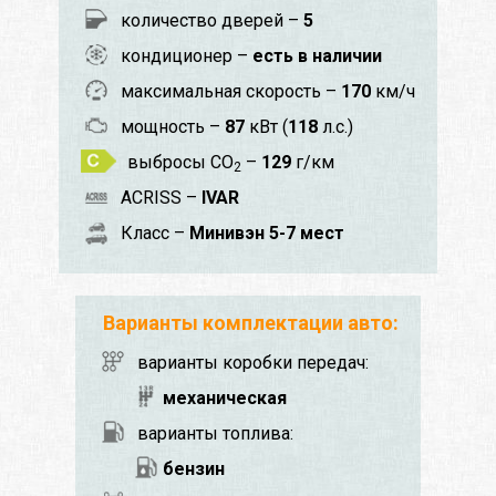
количество дверей –
5
кондиционер –
есть в наличии
максимальная скорость –
170
км/ч
мощность –
87
кВт (
118
л.с.)
выбросы CO
–
129
г/км
2
ACRISS –
IVAR
Класс –
Минивэн 5-7 мест
Варианты комплектации авто:
варианты коробки передач:
механическая
варианты топлива:
бензин