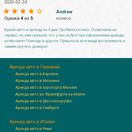
2020-02-24
Andrew
Оценка
4
из
5
колесо
Брали авто в аренду на 4 дня. Пробили колесо. Позвонили на
сервис, но нам сказали, что у нас не был при оформлении аренды
учтён пакет Помощь в дороге. Пришлось все вещи вытаскивать и
самим крутить домкрат.
Аренда авто в Германии
Аренда авто в Берлине
Аренда авто в Мюнхене
Аренда авто в аэропорту Мюнхен
Аренда авто во Франкфурте-на-Майне
Аренда авто в Дюссельдорфе
Аренда авто в Гамбурге
Аренда авто в Италии
Аренда авто в Риме