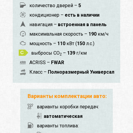
количество дверей –
5
кондиционер –
есть в наличии
навигация –
встроенная в панель
максимальная скорость –
190
км/ч
мощность –
110
кВт (
150
л.с.)
выбросы CO
–
139
г/км
2
ACRISS –
FWAR
Класс –
Полноразмерный Универсал
Варианты комплектации авто:
варианты коробки передач:
автоматическая
варианты топлива: