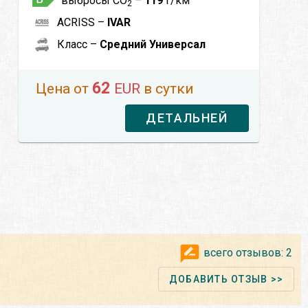
выбросы CO
–
119
г/км
2
ACRISS –
IVAR
Класс –
Средний Универсал
62
Цена от
EUR
в сутки
ДЕТАЛЬНЕЙ
всего отзывов:
2
ДОБАВИТЬ ОТЗЫВ >>