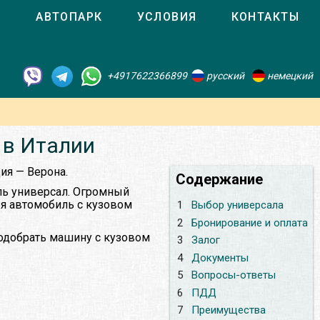
О
АВТОПАРК
УСЛОВИЯ
КОНТАКТЫ
+4917622366899
русский
немецкий
 в Италии
ия — Верона.
Содержание
ль универсал. Огромный
бя автомобиль с кузовом
1
Выбор универсала
2
Бронирование и оплата
подобрать машину с кузовом
3
Залог
4
Документы
5
Вопросы-ответы
6
ПДД
7
Преимущества