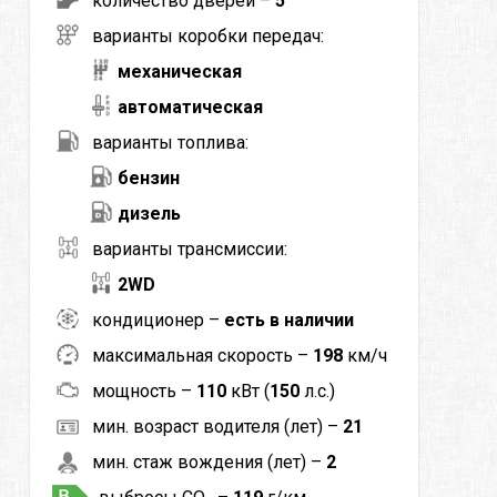
количество дверей –
5
варианты коробки передач:
механическая
автоматическая
варианты топлива:
бензин
дизель
варианты трансмиссии:
2WD
кондиционер –
есть в наличии
максимальная скорость –
198
км/ч
мощность –
110
кВт (
150
л.с.)
мин. возраст водителя (лет) –
21
мин. стаж вождения (лет) –
2