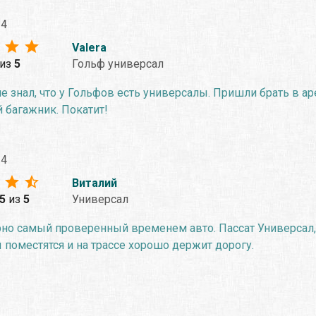
24
Valera
из
5
Гольф универсал
е знал, что у Гольфов есть универсалы. Пришли брать в а
 багажник. Покатит!
24
Виталий
.5
из
5
Универсал
рно самый проверенный временем авто. Пассат Универсал,
поместятся и на трассе хорошо держит дорогу.