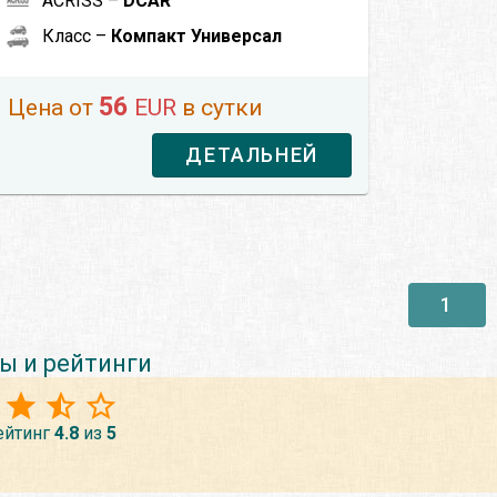
ACRISS –
DCAR
Класс –
Компакт Универсал
56
Цена от
EUR
в сутки
ДЕТАЛЬНЕЙ
1
ы и рейтинги
ейтинг
4.8
из
5