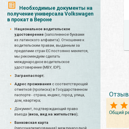
Необходимые документы на
получение универсала Volkswagen
в прокат в Вероне
Национальное водительское
удостоверение
(заполненное буквами
из латинского алфавита). Отношение к
водительским правам, выданным за
пределами стран ЕС постоянно меняется,
мы рекомендуем сделать
международное водительское
удостоверение (МВУ, IDP);
Загранпаспорт
;
Адрес проживания
с соответствующей
отметкой (прописка) в Государственном
Отзыв
паспорте - страна, индекс, город, улица,
дом, квартира;
Документ, подтверждающий право
Общий р
въезда (
виза, вид на жительство
);
Банковская карта
(персонализированная) международной