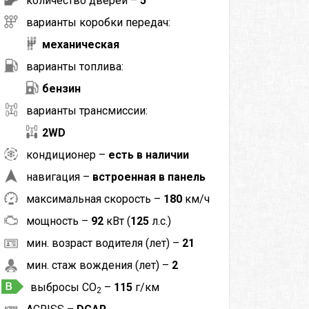
количество дверей –
5
варианты коробки передач:
механическая
варианты топлива:
бензин
варианты трансмиссии:
2WD
кондиционер –
есть в наличии
навигация –
встроенная в панель
максимальная скорость –
180
км/ч
мощность –
92
кВт (
125
л.с.)
мин. возраст водителя (лет) –
21
мин. стаж вождения (лет) –
2
выбросы CO
–
115
г/км
2