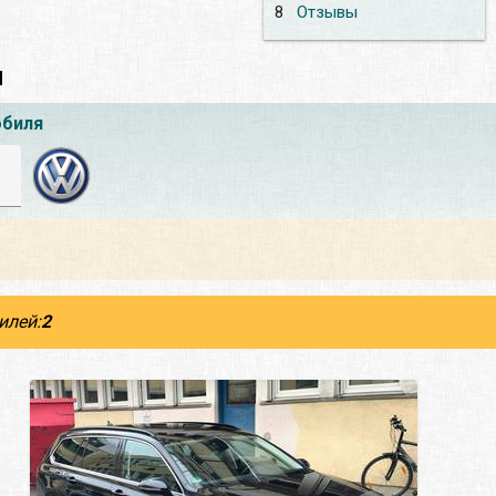
8
Отзывы
ы
обиля
илей:
2