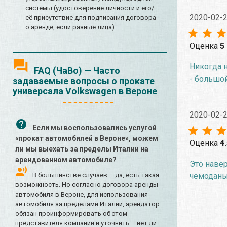
системы (удостоверение личности и его/
2020-02-
её присутствие для подписания договора
о аренде, если разные лица).
Оценка
5
Никогда н
FAQ (ЧаВо) — Часто
- большой
задаваемые вопросы о прокате
универсала Volkswagen в Вероне
2020-02-
Если мы воспользовались услугой
«прокат автомобилей в Вероне», можем
Оценка
4
ли мы выехать за пределы Италии на
арендованном автомобиле?
Это наве
чемоданы 
В большинстве случаев – да, есть такая
возможность. Но согласно договора аренды
автомобиля в Вероне, для использования
автомобиля за пределами Италии, арендатор
обязан проинформировать об этом
представителя компании и уточнить – нет ли