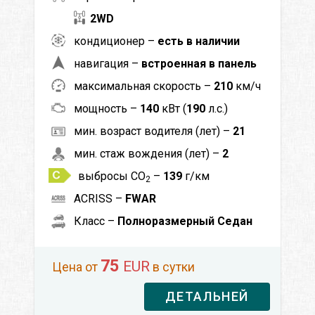
2WD
кондиционер –
есть в наличии
навигация –
встроенная в панель
максимальная скорость –
210
км/ч
мощность –
140
кВт (
190
л.с.)
мин. возраст водителя (лет) –
21
мин. стаж вождения (лет) –
2
выбросы CO
–
139
г/км
2
ACRISS –
FWAR
Класс –
Полноразмерный Седан
75
EUR
Цена от
в сутки
ДЕТАЛЬНЕЙ