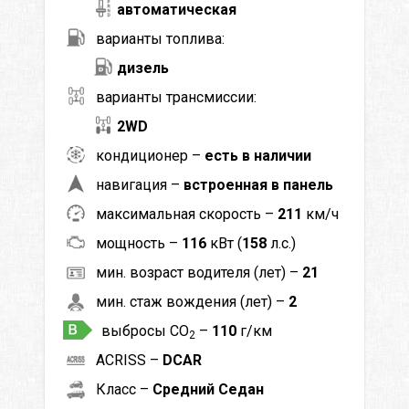
автоматическая
варианты топлива:
дизель
варианты трансмиссии:
2WD
кондиционер –
есть в наличии
навигация –
встроенная в панель
максимальная скорость –
211
км/ч
мощность –
116
кВт (
158
л.с.)
мин. возраст водителя (лет) –
21
мин. стаж вождения (лет) –
2
выбросы CO
–
110
г/км
2
ACRISS –
DCAR
Класс –
Средний Седан