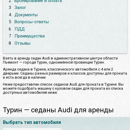
2
Бронирование и оплата
3
Залог
4
Документы
5
Вопросы-ответы
6
ПДД
7
Преимущества
8
Отзывы
Взять в аренду седан Audi в административном центре области
Пьемонт — городе Турин, одноимённой провинции Турин.
Аренда седана в Турине, классического автомобиля с 4 или 2
дверьми. Седаны разных размеров и классов доступны для проката
и есть всегда в наличии.
Ниже предоставлен список седанов Audi для проката в Турине. Вы
можете подобрать машину с кузовом седан для проката из списка
доступных автомобилей ниже.
Турин — седаны Audi для аренды
Выбрать тип автомобиля