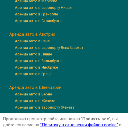
Аренда авто в Марселе
Аренда авто в аэропорту Ниццы
Аренда авто в Гренобле
Аренда авто в Страсбурге
Аренда авто в Австрии
Аренда авто в Вене
Аренда авто в аэропорту Вена-Швехат
Аренда авто в Линце
Аренда авто в Зальцбурге
Аренда авто в Инсбруке
Аренда авто в Граце
Аренда авто в Швейцарии
Аренда авто в Берне
Аренда авто в Женеве
Аренда авто в аэропорту Женева
Аренда авто в Цюрихе
Продолжив просмотр сайта или нажав
'Принять все'
, вы
Аренда авто в аэропорту Цюрих
даёте согласие на
”Политику в отношении файлов cookie”
и
Аренда авто в Люцерне