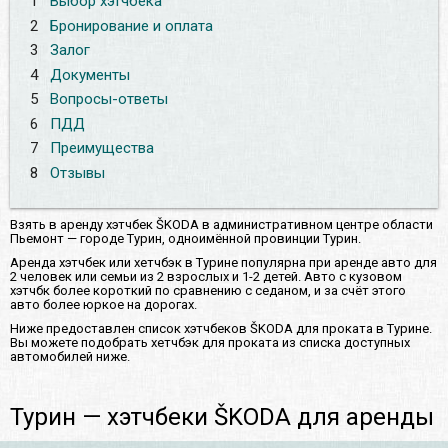
1
Выбор хэтчбека
2
Бронирование и оплата
3
Залог
4
Документы
5
Вопросы-ответы
6
ПДД
7
Преимущества
8
Отзывы
Взять в аренду хэтчбек ŠKODA в административном центре области
Пьемонт — городе Турин, одноимённой провинции Турин.
Аренда хэтчбек или хетчбэк в Турине популярна при аренде авто для
2 человек или семьи из 2 взрослых и 1-2 детей. Авто с кузовом
хэтчбк более короткий по сравнению с седаном, и за счёт этого
авто более юркое на дорогах.
Ниже предоставлен список хэтчбеков ŠKODA для проката в Турине.
Вы можете подобрать хетчбэк для проката из списка доступных
автомобилей ниже.
Турин — хэтчбеки ŠKODA для аренды