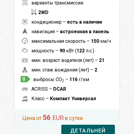
варианты трансмиссии:
2WD
кондиционер –
есть в наличии
навигация –
встроенная в панель
максимальная скорость –
150
км/ч
мощность –
90
кВт (
122
л.с.)
мин. возраст водителя (лет) –
21
мин. стаж вождения (лет) –
2
выбросы CO
–
116
г/км
2
ACRISS –
DCAR
Класс –
Компакт Универсал
56
EUR
Цена от
в сутки
ДЕТАЛЬНЕЙ