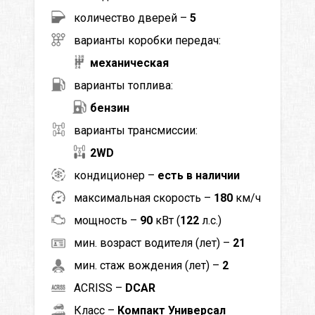
количество дверей –
5
варианты коробки передач:
механическая
варианты топлива:
бензин
варианты трансмиссии:
2WD
кондиционер –
есть в наличии
максимальная скорость –
180
км/ч
мощность –
90
кВт (
122
л.с.)
мин. возраст водителя (лет) –
21
мин. стаж вождения (лет) –
2
ACRISS –
DCAR
Класс –
Компакт Универсал