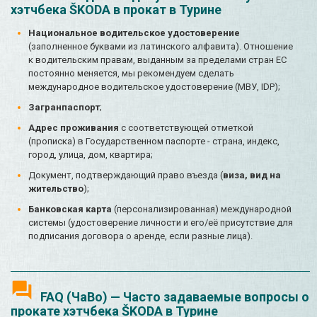
хэтчбека ŠKODA в прокат в Турине
Национальное водительское удостоверение
(заполненное буквами из латинского алфавита). Отношение
к водительским правам, выданным за пределами стран ЕС
постоянно меняется, мы рекомендуем сделать
международное водительское удостоверение (МВУ, IDP);
Загранпаспорт
;
Адрес проживания
с соответствующей отметкой
(прописка) в Государственном паспорте - страна, индекс,
город, улица, дом, квартира;
Документ, подтверждающий право въезда (
виза, вид на
жительство
);
Банковская карта
(персонализированная) международной
системы (удостоверение личности и его/её присутствие для
подписания договора о аренде, если разные лица).
FAQ (ЧаВо) — Часто задаваемые вопросы о
прокате хэтчбека ŠKODA в Турине