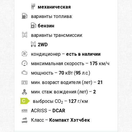
механическая
варианты топлива:
бензин
варианты трансмиссии:
2WD
кондиционер –
есть в наличии
максимальная скорость –
175
км/ч
мощность –
70
кВт (
95
л.с.)
мин. возраст водителя (лет) –
21
мин. стаж вождения (лет) –
2
выбросы CO
–
127
г/км
2
ACRISS –
DCAR
Класс –
Компакт Хэтчбек