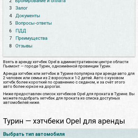
2
Бронирование и оплата
3
Залог
4
Документы
5
Вопросы-ответы
6
ПДД
7
Преимущества
8
Отзывы
Взять в аренду хэтчбек Opel в административном центре области
Пьемонт — городе Турин, одноимённой провинции Турин.
Аренда хэтчбек или хетчбэк в Турине популярна при аренде авто для
2 человек или семьи из 2 взрослых и 1-2 детей. Авто с кузовом
хэтчбк более короткий по сравнению с седаном, и за счёт этого
авто более юркое на дорогах.
Ниже предоставлен список хэтчбеков Opel для проката в Турине. Вы
можете подобрать хетчбэк для проката из списка доступных
автомобилей ниже.
Турин — хэтчбеки Opel для аренды
Выбрать тип автомобиля