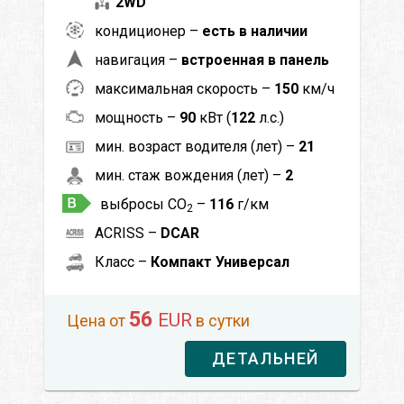
2WD
кондиционер –
есть в наличии
навигация –
встроенная в панель
максимальная скорость –
150
км/ч
мощность –
90
кВт (
122
л.с.)
мин. возраст водителя (лет) –
21
мин. стаж вождения (лет) –
2
выбросы CO
–
116
г/км
2
ACRISS –
DCAR
Класс –
Компакт Универсал
56
EUR
Цена от
в сутки
ДЕТАЛЬНЕЙ