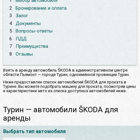
1
Выбор автомобиля
2
Бронирование и оплата
3
Залог
4
Документы
5
Вопросы-ответы
6
ПДД
7
Преимущества
8
Отзывы
Взять в аренду автомобиль ŠKODA в административном центре
области Пьемонт — городе Турин, одноимённой провинции Турин.
Ниже предоставлен список автомобилей ŠKODA для проката в
Турине. Вы можете подобрать машину для проката, посмотрев цены
и характеристики авто из списка доступных автомобилей ниже.
Турин — автомобили ŠKODA для
аренды
Выбрать тип автомобиля