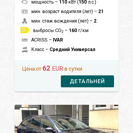
мощность –
110
кВт (
150
л.с.)
мин. возраст водителя (лет) –
21
мин. стаж вождения (лет) –
2
выбросы CO
–
160
г/км
2
ACRISS –
IVAR
Класс –
Средний Универсал
62
EUR
Цена от
в сутки
ДЕТАЛЬНЕЙ