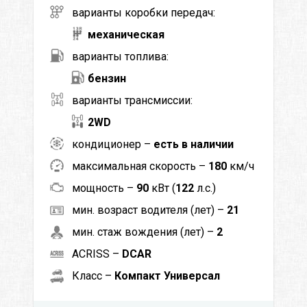
варианты коробки передач:
механическая
варианты топлива:
бензин
варианты трансмиссии:
2WD
кондиционер –
есть в наличии
максимальная скорость –
180
км/ч
мощность –
90
кВт (
122
л.с.)
мин. возраст водителя (лет) –
21
мин. стаж вождения (лет) –
2
ACRISS –
DCAR
Класс –
Компакт Универсал