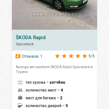
ŠKODA
Rapid
Spaceback
5
/
5
Отзывов:
1
Аренда автомобиля ŠKODA Rapid Spaceback в
Турине
тип кузова –
хэтчбек
количество мест –
4
мест для багажа –
2
количество дверей –
5