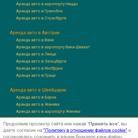
Аренда авто в аэропорту Ниццы
Аренда авто в Гренобле
Аренда авто в Страсбурге
Аренда авто в Австрии
Аренда авто в Вене
Аренда авто в аэропорту Вена-Швехат
Аренда авто в Линце
Аренда авто в Зальцбурге
Аренда авто в Инсбруке
Аренда авто в Граце
Аренда авто в Швейцарии
Аренда авто в Берне
Аренда авто в Женеве
Аренда авто в аэропорту Женева
Аренда авто в Цюрихе
Продолжив просмотр сайта или нажав
'Принять все'
, вы
Аренда авто в аэропорту Цюрих
даёте согласие на
”Политику в отношении файлов cookie”
и
Аренда авто в Люцерне
соглашаетесь сохранить в вашем браузере куки-файлы