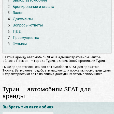
1
Выбор автомобиля
2
Бронирование и оплата
3
Залог
4
Документы
5
Вопросы-ответы
6
ПДД
7
Преимущества
8
Отзывы
Взять в аренду автомобиль SEAT в административном центре
области Пьемонт — городе Турин, одноимённой провинции Турин.
Ниже предоставлен список автомобилей SEAT для проката в
Турине. Вы можете подобрать машину для проката, посмотрев цены
и характеристики авто из списка доступных автомобилей ниже.
Турин — автомобили SEAT для
аренды
Выбрать тип автомобиля