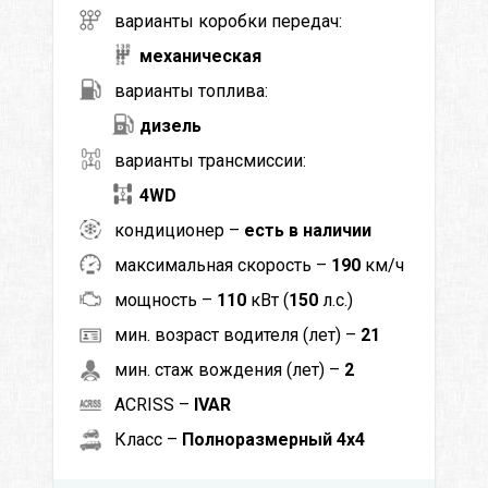
варианты коробки передач:
механическая
варианты топлива:
дизель
варианты трансмиссии:
4WD
кондиционер –
есть в наличии
максимальная скорость –
190
км/ч
мощность –
110
кВт (
150
л.с.)
мин. возраст водителя (лет) –
21
мин. стаж вождения (лет) –
2
ACRISS –
IVAR
Класс –
Полноразмерный 4x4