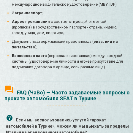
международное водительское удостоверение (МВУ, IDP);
Загранпаспорт
;
Адрес проживания
с соответствующей отметкой
(прописка) в Государственном паспорте - страна, индекс,
город, улица, дом, квартира;
Документ, подтверждающий право въезда (
виза, вид на
жительство
);
Банковская карта
(персонализированная) международной
системы (удостоверение личности и его/её присутствие для
подписания договора о аренде, если разные лица).
FAQ (ЧаВо) — Часто задаваемые вопросы о
прокате автомобиля SEAT в Турине
Если мы воспользовались услугой «прокат
автомобилей в Турине», можем ли мы выехать за пределы
Италии на арендованном автомобиле?