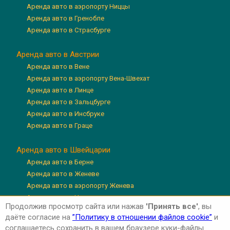
Аренда авто в аэропорту Ниццы
Аренда авто в Гренобле
Аренда авто в Страсбурге
Аренда авто в Австрии
Аренда авто в Вене
Аренда авто в аэропорту Вена-Швехат
Аренда авто в Линце
Аренда авто в Зальцбурге
Аренда авто в Инсбруке
Аренда авто в Граце
Аренда авто в Швейцарии
Аренда авто в Берне
Аренда авто в Женеве
Аренда авто в аэропорту Женева
Аренда авто в Цюрихе
Продолжив просмотр сайта или нажав
'Принять все'
, вы
Аренда авто в аэропорту Цюрих
даёте согласие на
”Политику в отношении файлов cookie”
и
Аренда авто в Люцерне
соглашаетесь сохранить в вашем браузере куки-файлы