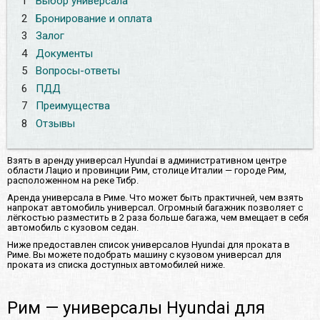
1
Выбор универсала
2
Бронирование и оплата
3
Залог
4
Документы
5
Вопросы-ответы
6
ПДД
7
Преимущества
8
Отзывы
Взять в аренду универсал Hyundai в административном центре
области Лацио и провинции Рим, столице Италии — городе Рим,
расположенном на реке Тибр.
Аренда универсала в Риме. Что может быть практичней, чем взять
напрокат автомобиль универсал. Огромный багажник позволяет с
лёгкостью разместить в 2 раза больше багажа, чем вмещает в себя
автомобиль с кузовом седан.
Ниже предоставлен список универсалов Hyundai для проката в
Риме. Вы можете подобрать машину с кузовом универсал для
проката из списка доступных автомобилей ниже.
Рим — универсалы Hyundai для