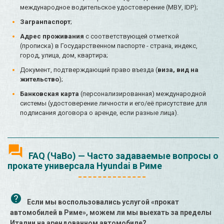
международное водительское удостоверение (МВУ, IDP);
Загранпаспорт
;
Адрес проживания
с соответствующей отметкой
(прописка) в Государственном паспорте - страна, индекс,
город, улица, дом, квартира;
Документ, подтверждающий право въезда (
виза, вид на
жительство
);
Банковская карта
(персонализированная) международной
системы (удостоверение личности и его/её присутствие для
подписания договора о аренде, если разные лица).
FAQ (ЧаВо) — Часто задаваемые вопросы о
прокате универсала Hyundai в Риме
Если мы воспользовались услугой «прокат
автомобилей в Риме», можем ли мы выехать за пределы
Италии на арендованном автомобиле?