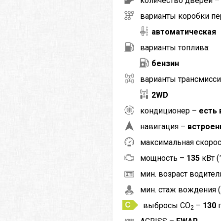
количество дверей 
варианты коробки пе
автоматическая
варианты топлива:
бензин
варианты трансмисси
2WD
кондиционер –
есть 
навигация –
встроен
максимальная скоро
мощность –
135
кВт (
мин. возраст водителя
мин. стаж вождения (
выбросы CO
–
130
2