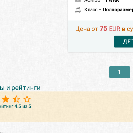
ACRISS –
FWAR
Класс –
Полноразме
75
Цена от
EUR
в с
ДЕ
1
ы и рейтинги
ейтинг
4.5
из
5