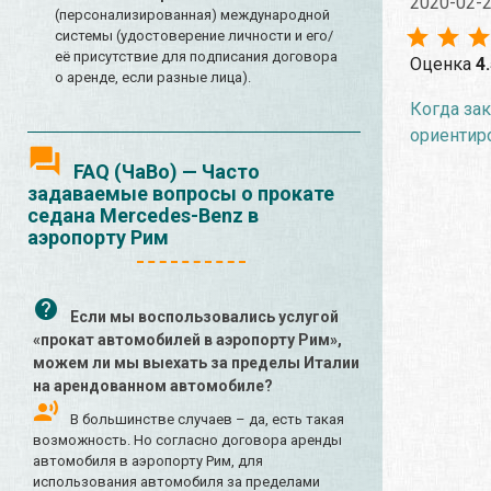
2020-02-
(персонализированная) международной
системы (удостоверение личности и его/
её присутствие для подписания договора
Оценка
4
о аренде, если разные лица).
Когда зак
ориентиро
FAQ (ЧаВо) — Часто
задаваемые вопросы о прокате
седана Mercedes-Benz в
аэропорту Рим
Если мы воспользовались услугой
«прокат автомобилей в аэропорту Рим»,
можем ли мы выехать за пределы Италии
на арендованном автомобиле?
В большинстве случаев – да, есть такая
возможность. Но согласно договора аренды
автомобиля в аэропорту Рим, для
использования автомобиля за пределами