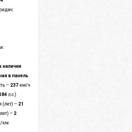
–
4
редач:
и:
в наличии
ная в панель
сть –
237
км/ч
184
л.с.)
 (лет) –
21
лет) –
2
г/км