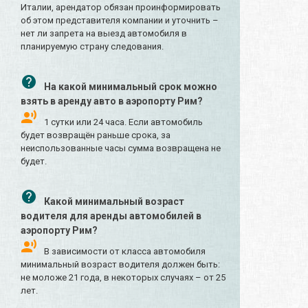
Италии, арендатор обязан проинформировать
об этом представителя компании и уточнить –
нет ли запрета на выезд автомобиля в
планируемую страну следования.
На какой минимальный срок можно
взять в аренду авто в аэропорту Рим?
1 сутки или 24 часа. Если автомобиль
будет возвращён раньше срока, за
неиспользованные часы сумма возвращена не
будет.
Какой минимальный возраст
водителя для аренды автомобилей в
аэропорту Рим?
В зависимости от класса автомобиля
минимальный возраст водителя должен быть:
не моложе 21 года, в некоторых случаях – от 25
лет.