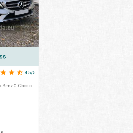
ss
4.5
/
5
-Benz C-Class в