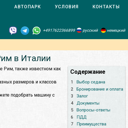
О
АВТОПАРК
УСЛОВИЯ
КОНТАКТЫ
+4917622366899
русский
немецкий
Рим в Италии
де Рим, также известном как
Содержание
разных размеров и классов
1
Выбор седана
2
Бронирование и оплата
жете подобрать машину с
3
Залог
4
Документы
5
Вопросы-ответы
6
ПДД
7
Преимущества