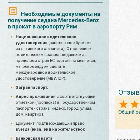
Необходимые документы на
получение седана Mercedes-Benz
в прокат в аэропорту Рим
Национальное водительское
удостоверение
(заполненное буквами
из латинского алфавита). Отношение к
водительским правам, выданным за
пределами стран ЕС постоянно меняется,
мы рекомендуем сделать
международное водительское
удостоверение (МВУ, IDP);
Загранпаспорт
;
Отзыв
Адрес проживания
с соответствующей
отметкой (прописка) в Государственном
паспорте - страна, индекс, город, улица,
Общий р
дом, квартира;
Документ, подтверждающий право
въезда (
виза, вид на жительство
);
Банковская карта