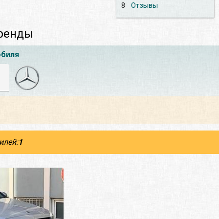
8
Отзывы
аренды
обиля
илей:
1