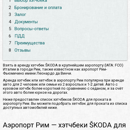
1
Выбор хэтчбека
2
Бронирование и оплата
3
Залог
4
Документы
5
Вопросы-ответы
6
ПДД
7
Преимущества
8
Отзывы
Взять в аренду хэтчбек ŠKODA в крупнейшем аэропорту (IATA: FCO)
Италии в городе Рим, также известном как аэропорт Рим-
Фьюмичино имени Леонардо да Винчи.
Аренда хэтчбек или хетчбэк в аэропорту Рим популярна при аренде
авто для 2 человек или семьи из 2 взрослых и 1-2 детей. Авто с
кузовом хэтчбк более короткий по сравнению с седаном, и за счёт
этого авто более юркое на дорогах.
Ниже предоставлен список хэтчбеков ŠKODA для проката в
аэропорту Рим. Вы можете подобрать хетчбэк для проката из списка
доступных автомобилей ниже.
Аэропорт Рим — хэтчбеки ŠKODA для