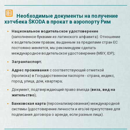
Необходимые документы на получение
хэтчбека ŠKODA в прокат в аэропорту Рим
Национальное водительское удостоверение
(заполненное буквами из латинского алфавита). Отношение
к водительским правам, выданным за пределами стран ЕС
постоянно меняется, мы рекомендуем сделать
международное водительское удостоверение (МВУ, IDP);
Загранпаспорт
;
Адрес проживания
с соответствующей отметкой
(прописка) в Государственном паспорте - страна, индекс,
город, улица, дом, квартира;
Документ, подтверждающий право въезда (
виза, вид на
жительство
);
Банковская карта
(персонализированная) международной
системы (удостоверение личности и его/её присутствие для
подписания договора о аренде, если разные лица).