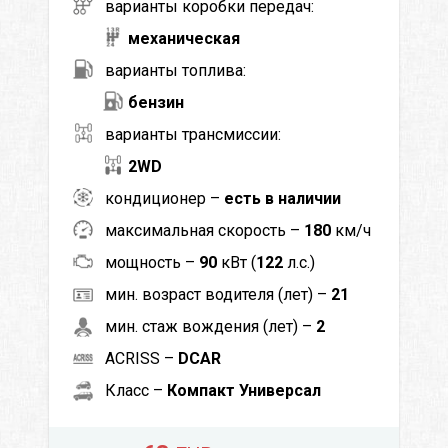
варианты коробки передач:
механическая
варианты топлива:
бензин
варианты трансмиссии:
2WD
кондиционер –
есть в наличии
максимальная скорость –
180
км/ч
мощность –
90
кВт (
122
л.с.)
мин. возраст водителя (лет) –
21
мин. стаж вождения (лет) –
2
ACRISS –
DCAR
Класс –
Компакт Универсал