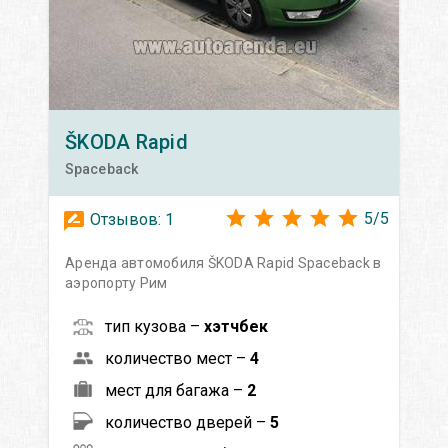
ŠKODA
Rapid
Spaceback
5
/
5
Отзывов:
1
Аренда автомобиля ŠKODA Rapid Spaceback в
аэропорту Рим
тип кузова –
хэтчбек
количество мест –
4
мест для багажа –
2
количество дверей –
5