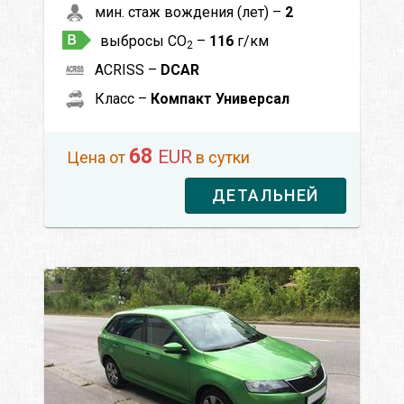
мин. стаж вождения (лет) –
2
выбросы CO
–
116
г/км
2
ACRISS –
DCAR
Класс –
Компакт Универсал
68
EUR
Цена от
в сутки
ДЕТАЛЬНЕЙ