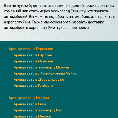
Вам не нужно будет тратить время на долгий поиск прокатных
компаний или ехать через весь город Рим к пункту проката
автомобилей. Вы можете подобрать автомобиль для проката в
аэропорту Рим. Также мы можем организовать доставку
автомобиля в аэропорту Рим в указанное время.
Аренда авто в Германии
Аренда авто в Берлине
Аренда авто в Мюнхене
Аренда авто в аэропорту Мюнхен
Аренда авто во Франкфурте-на-Майне
Аренда авто в Дюссельдорфе
Аренда авто в Гамбурге
Аренда авто в Италии
Аренда авто в Риме
Аренда авто в аэропорту Рим
Аренда авто в Милане