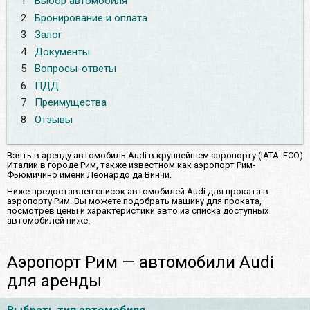
1
Выбор автомобиля
2
Бронирование и оплата
3
Залог
4
Документы
5
Вопросы-ответы
6
ПДД
7
Преимущества
8
Отзывы
Взять в аренду автомобиль Audi в крупнейшем аэропорту (IATA: FCO)
Италии в городе Рим, также известном как аэропорт Рим-
Фьюмичино имени Леонардо да Винчи.
Ниже предоставлен список автомобилей Audi для проката в
аэропорту Рим. Вы можете подобрать машину для проката,
посмотрев цены и характеристики авто из списка доступных
автомобилей ниже.
Аэропорт Рим — автомобили Audi
для аренды