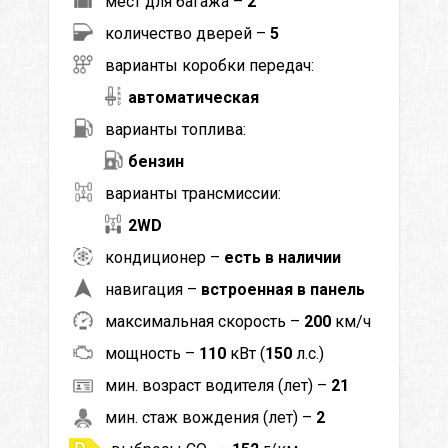
мест для багажа –
2
количество дверей –
5
варианты коробки передач:
автоматическая
варианты топлива:
бензин
варианты трансмиссии:
2WD
кондиционер –
есть в наличии
навигация –
встроенная в панель
максимальная скорость –
200
км/ч
мощность –
110
кВт (
150
л.с.)
мин. возраст водителя (лет) –
21
мин. стаж вождения (лет) –
2