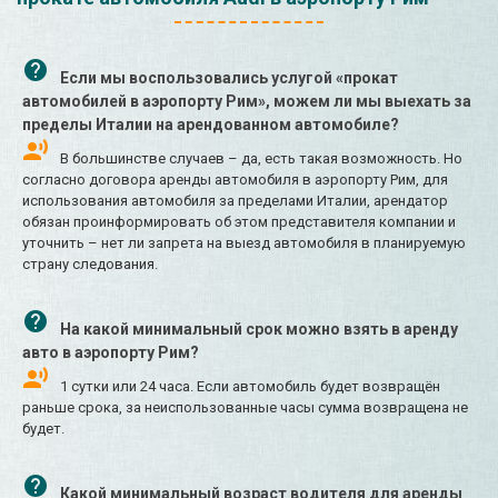
Если мы воспользовались услугой «прокат
автомобилей в аэропорту Рим», можем ли мы выехать за
пределы Италии на арендованном автомобиле?
В большинстве случаев – да, есть такая возможность. Но
согласно договора аренды автомобиля в аэропорту Рим, для
использования автомобиля за пределами Италии, арендатор
обязан проинформировать об этом представителя компании и
уточнить – нет ли запрета на выезд автомобиля в планируемую
страну следования.
На какой минимальный срок можно взять в аренду
авто в аэропорту Рим?
1 сутки или 24 часа. Если автомобиль будет возвращён
раньше срока, за неиспользованные часы сумма возвращена не
будет.
Какой минимальный возраст водителя для аренды