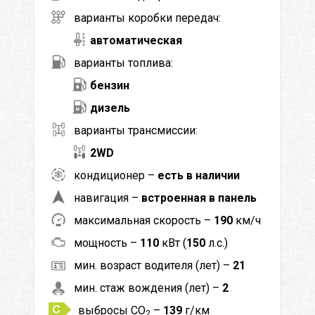
варианты коробки передач:
автоматическая
варианты топлива:
бензин
дизель
варианты трансмиссии:
2WD
кондиционер –
есть в наличии
навигация –
встроенная в панель
максимальная скорость –
190
км/ч
мощность –
110
кВт (
150
л.с.)
мин. возраст водителя (лет) –
21
мин. стаж вождения (лет) –
2
выбросы CO
–
139
г/км
2