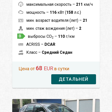
максимальная скорость –
211
км/ч
мощность –
116
кВт (
158
л.с.)
мин. возраст водителя (лет) –
21
мин. стаж вождения (лет) –
2
выбросы CO
–
110
г/км
2
ACRISS –
DCAR
Класс –
Средний Седан
68
EUR
Цена от
в сутки
ДЕТАЛЬНЕЙ