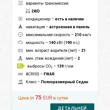
варианты трансмиссии:
2WD
кондиционер –
есть в наличии
навигация –
встроенная в панель
максимальная скорость –
210
км/ч
мощность –
140
кВт (
190
л.с.)
мин. возраст водителя (лет) –
21
мин. стаж вождения (лет) –
2
выбросы CO
–
139
г/км
2
ACRISS –
FWAR
Класс –
Полноразмерный Седан
75
EUR
Цена от
в сутки
ДЕТАЛЬНЕЙ