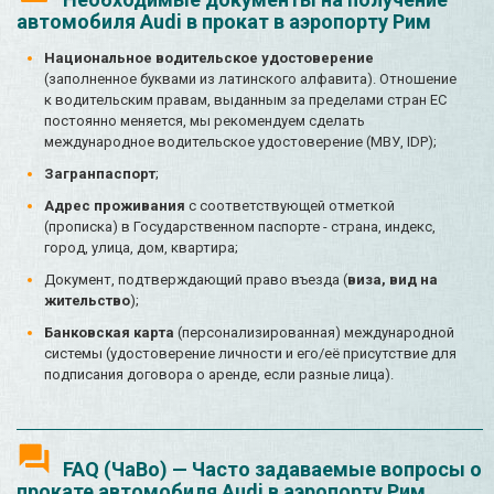
автомобиля Audi в прокат в аэропорту Рим
Национальное водительское удостоверение
(заполненное буквами из латинского алфавита). Отношение
к водительским правам, выданным за пределами стран ЕС
постоянно меняется, мы рекомендуем сделать
международное водительское удостоверение (МВУ, IDP);
Загранпаспорт
;
Адрес проживания
с соответствующей отметкой
(прописка) в Государственном паспорте - страна, индекс,
город, улица, дом, квартира;
Документ, подтверждающий право въезда (
виза, вид на
жительство
);
Банковская карта
(персонализированная) международной
системы (удостоверение личности и его/её присутствие для
подписания договора о аренде, если разные лица).
FAQ (ЧаВо) — Часто задаваемые вопросы о
прокате автомобиля Audi в аэропорту Рим