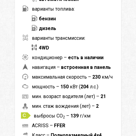
варианты топлива:
бензин
дизель
варианты трансмиссии:
4WD
кондиционер –
есть в наличии
навигация –
встроенная в панель
максимальная скорость –
230
км/ч
мощность –
150
кВт (
204
л.с.)
мин. возраст водителя (лет) –
21
мин. стаж вождения (лет) –
2
выбросы CO
–
139
г/км
2
ACRISS –
FFER
Класс –
Полноразмерный 4x4