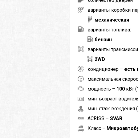
количество дверей 
варианты коробки пе
механическая
варианты топлива:
бензин
варианты трансмисси
2WD
кондиционер –
есть 
максимальная скоро
мощность –
100
кВт (
мин. возраст водителя
мин. стаж вождения (
ACRISS –
SVAR
Класс –
Микроавтобу