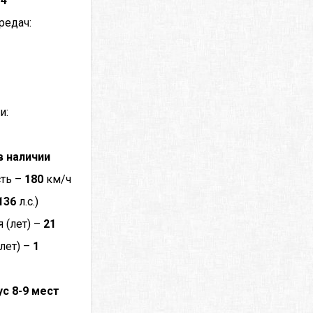
–
4
редач:
и:
в наличии
сть –
180
км/ч
136
л.с.)
 (лет) –
21
лет) –
1
с 8-9 мест