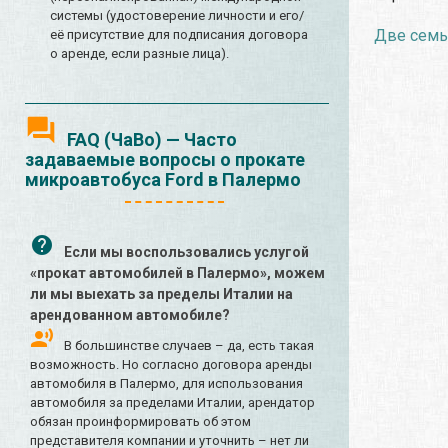
системы (удостоверение личности и его/
Две семьи
её присутствие для подписания договора
о аренде, если разные лица).
FAQ (ЧаВо) — Часто
задаваемые вопросы о прокате
микроавтобуса Ford в Палермо
Если мы воспользовались услугой
«прокат автомобилей в Палермо», можем
ли мы выехать за пределы Италии на
арендованном автомобиле?
В большинстве случаев – да, есть такая
возможность. Но согласно договора аренды
автомобиля в Палермо, для использования
автомобиля за пределами Италии, арендатор
обязан проинформировать об этом
представителя компании и уточнить – нет ли