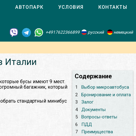
О
АВТОПАРК
УСЛОВИЯ
КОНТАКТЫ
+4917622366899
русский
немецкий
в Италии
Содержание
которые бусы имеют 9 мест.
 огромный багажник, который
1
Выбор микроавтобуса
2
Бронирование и оплата
добрать стандартный минибус
3
Залог
4
Документы
5
Вопросы-ответы
6
ПДД
7
Преимущества