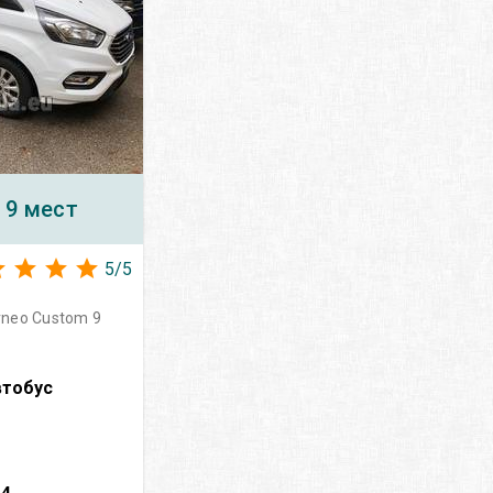
 9 мест
5
/
5
rneo Custom 9
втобус