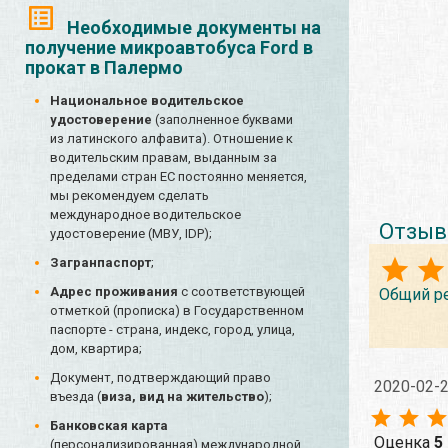
Необходимые документы на
получение микроавтобуса Ford в
прокат в Палермо
Национальное водительское
удостоверение
(заполненное буквами
из латинского алфавита). Отношение к
водительским правам, выданным за
пределами стран ЕС постоянно меняется,
мы рекомендуем сделать
международное водительское
Отзыв
удостоверение (МВУ, IDP);
Загранпаспорт
;
Адрес проживания
с соответствующей
Общий р
отметкой (прописка) в Государственном
паспорте - страна, индекс, город, улица,
дом, квартира;
Документ, подтверждающий право
2020-02-
въезда (
виза, вид на жительство
);
Банковская карта
Оценка
5
(персонализированная) международной