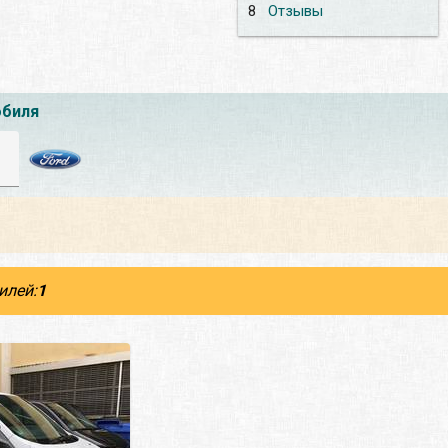
8
Отзывы
обиля
илей:
1