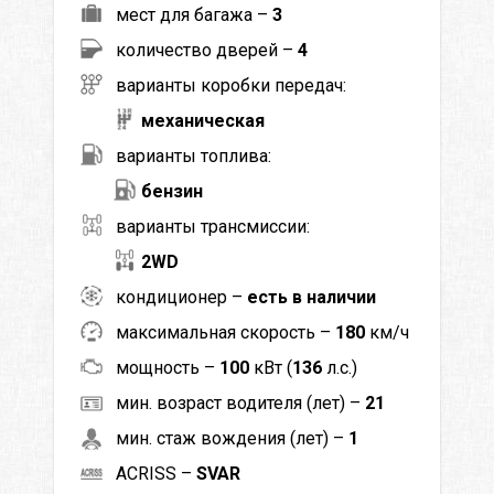
мест для багажа –
3
количество дверей –
4
варианты коробки передач:
механическая
варианты топлива:
бензин
варианты трансмиссии:
2WD
кондиционер –
есть в наличии
максимальная скорость –
180
км/ч
мощность –
100
кВт (
136
л.с.)
мин. возраст водителя (лет) –
21
мин. стаж вождения (лет) –
1
ACRISS –
SVAR