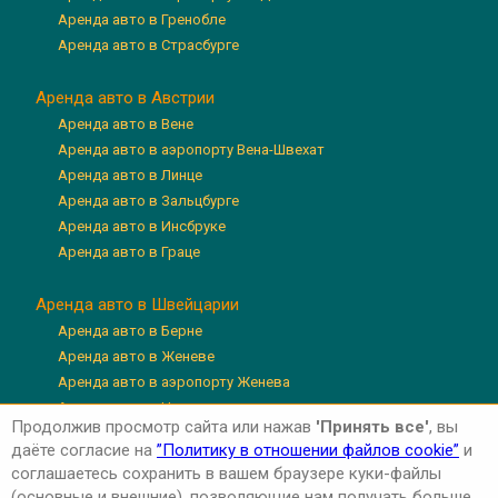
Аренда авто в Гренобле
Аренда авто в Страсбурге
Аренда авто в Австрии
Аренда авто в Вене
Аренда авто в аэропорту Вена-Швехат
Аренда авто в Линце
Аренда авто в Зальцбурге
Аренда авто в Инсбруке
Аренда авто в Граце
Аренда авто в Швейцарии
Аренда авто в Берне
Аренда авто в Женеве
Аренда авто в аэропорту Женева
Аренда авто в Цюрихе
Продолжив просмотр сайта или нажав
'Принять все'
, вы
Аренда авто в аэропорту Цюрих
даёте согласие на
”Политику в отношении файлов cookie”
и
Аренда авто в Люцерне
соглашаетесь сохранить в вашем браузере куки-файлы
(основные и внешние), позволяющие нам получать больше