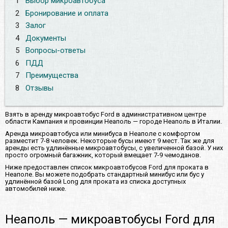
1
Выбор микроавтобуса
2
Бронирование и оплата
3
Залог
4
Документы
5
Вопросы-ответы
6
ПДД
7
Преимущества
8
Отзывы
Взять в аренду микроавтобус Ford в административном центре
области Кампания и провинции Неаполь — городе Неаполь в Италии.
Аренда микроавтобуса или минибуса в Неаполе с комфортом
разместит 7-8 человек. Некоторые бусы имеют 9 мест. Так же для
аренды есть удлинённые микроавтобусы, с увеличенной базой. У них
просто огромный багажник, который вмещает 7-9 чемоданов.
Ниже предоставлен список микроавтобусов Ford для проката в
Неаполе. Вы можете подобрать стандартный минибус или бус у
удлинённой базой Long для проката из списка доступных
автомобилей ниже.
Неаполь — микроавтобусы Ford для