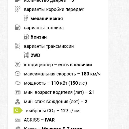
количество дверей –
5
варианты коробки передач:
механическая
варианты топлива:
бензин
варианты трансмиссии:
2WD
кондиционер –
есть в наличии
максимальная скорость –
180
км/ч
мощность –
110
кВт (
150
л.с.)
мин. возраст водителя (лет) –
21
мин. стаж вождения (лет) –
2
выбросы CO
–
127
г/км
2
ACRISS –
IVAR