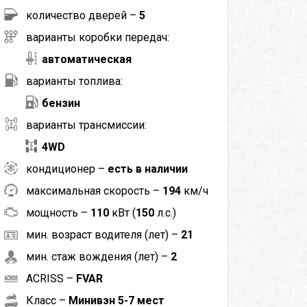
количество дверей –
5
варианты коробки передач:
автоматическая
варианты топлива:
бензин
варианты трансмиссии:
4WD
кондиционер –
есть в наличии
максимальная скорость –
194
км/ч
мощность –
110
кВт (
150
л.с.)
мин. возраст водителя (лет) –
21
мин. стаж вождения (лет) –
2
ACRISS –
FVAR
Класс –
Минивэн 5-7 мест