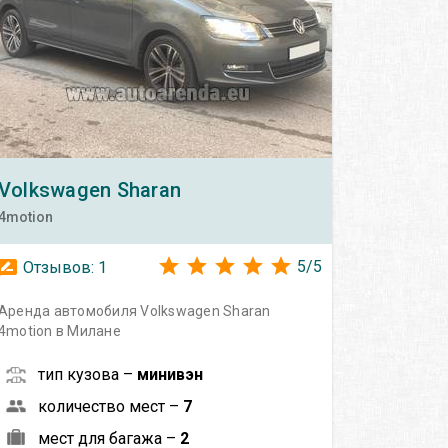
Volkswagen
Sharan
4motion
5
/
5
Отзывов:
1
Аренда автомобиля Volkswagen Sharan
4motion в Милане
тип кузова –
минивэн
количество мест –
7
мест для багажа –
2