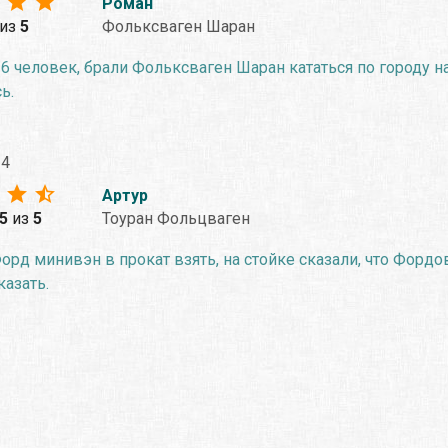
Роман
из
5
Фольксваген Шаран
6 человек, брали Фольксваген Шаран кататься по городу н
ь.
24
Артур
.5
из
5
Тоуран Фольцваген
рд минивэн в прокат взять, на стойке сказали, что Фордо
казать.