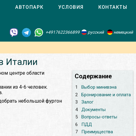
О
АВТОПАРК
УСЛОВИЯ
КОНТАКТЫ
+4917622366899
русский
немецкий
в Италии
ном центре области
Содержание
нии из 4-6 человек.
1
Выбор минивэна
в.
2
Бронирование и оплата
одобрать небольшой фургон
3
Залог
4
Документы
5
Вопросы-ответы
6
ПДД
7
Преимущества