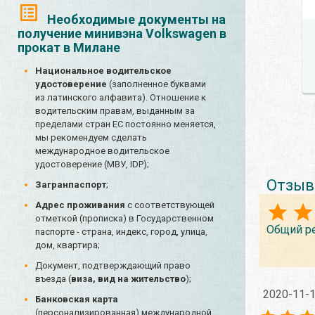
Необходимые документы на
получение минивэна Volkswagen в
прокат в Милане
Национальное водительское
удостоверение
(заполненное буквами
из латинского алфавита). Отношение к
водительским правам, выданным за
пределами стран ЕС постоянно меняется,
мы рекомендуем сделать
международное водительское
удостоверение (МВУ, IDP);
Отзыв
Загранпаспорт
;
Адрес проживания
с соответствующей
отметкой (прописка) в Государственном
Общий р
паспорте - страна, индекс, город, улица,
дом, квартира;
Документ, подтверждающий право
въезда (
виза, вид на жительство
);
2020-11-
Банковская карта
(персонализированная) международной