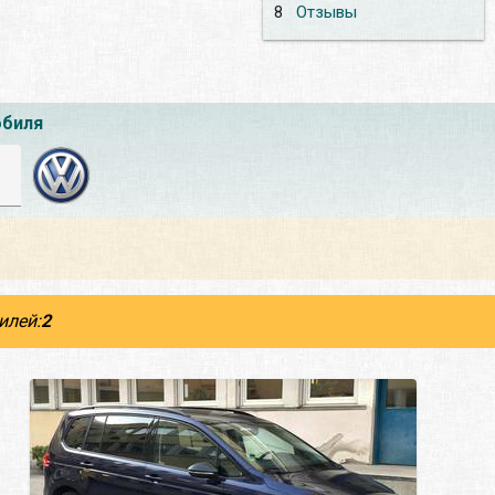
8
Отзывы
обиля
илей:
2