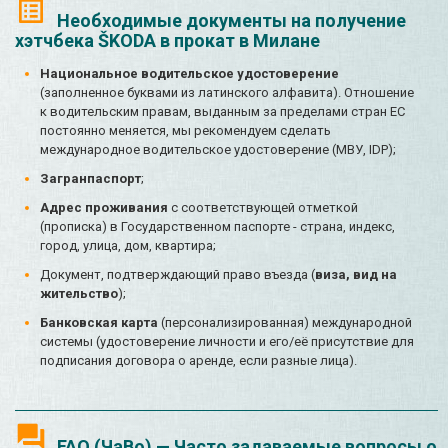
Необходимые документы на получение
хэтчбека ŠKODA в прокат в Милане
Национальное водительское удостоверение
(заполненное буквами из латинского алфавита). Отношение
к водительским правам, выданным за пределами стран ЕС
постоянно меняется, мы рекомендуем сделать
международное водительское удостоверение (МВУ, IDP);
Загранпаспорт
;
Адрес проживания
с соответствующей отметкой
(прописка) в Государственном паспорте - страна, индекс,
город, улица, дом, квартира;
Документ, подтверждающий право въезда (
виза, вид на
жительство
);
Банковская карта
(персонализированная) международной
системы (удостоверение личности и его/её присутствие для
подписания договора о аренде, если разные лица).
FAQ (ЧаВо) — Часто задаваемые вопросы о