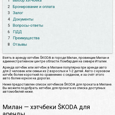
1
Выбор хэтчбека
2
Бронирование и оплата
3
Залог
4
Документы
5
Вопросы-ответы
6
ПДД
7
Преимущества
8
Отзывы
Взять в аренду хэтчбек ŠKODA в городе Милан, провинции Милан и
административном центре области Ломбардия на севере Италии.
Аренда хэтчбек или хетчбэк в Милане популярна при аренде авто
для 2 человек или семьи из 2 взрослых и 1-2 детей. Авто с кузовом
хэтчбк более короткий по сравнению с седаном, и за счёт этого
авто более юркое на дорогах.
Ниже предоставлен список хэтчбеков ŠKODA для проката в Милане.
Вы можете подобрать хетчбэк для проката из списка доступных
автомобилей ниже.
Милан — хэтчбеки ŠKODA для
аренды