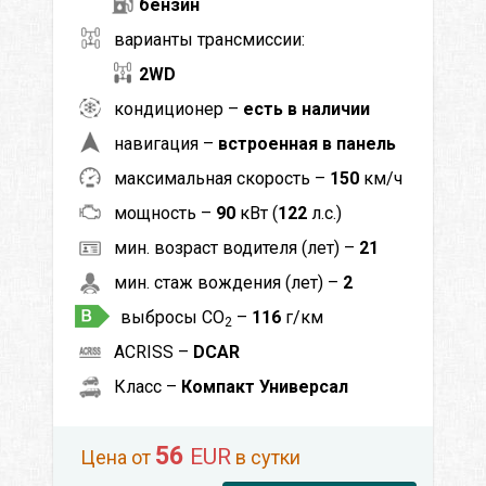
бензин
варианты трансмиссии:
2WD
кондиционер –
есть в наличии
навигация –
встроенная в панель
максимальная скорость –
150
км/ч
мощность –
90
кВт (
122
л.с.)
мин. возраст водителя (лет) –
21
мин. стаж вождения (лет) –
2
выбросы CO
–
116
г/км
2
ACRISS –
DCAR
Класс –
Компакт Универсал
56
EUR
Цена от
в сутки