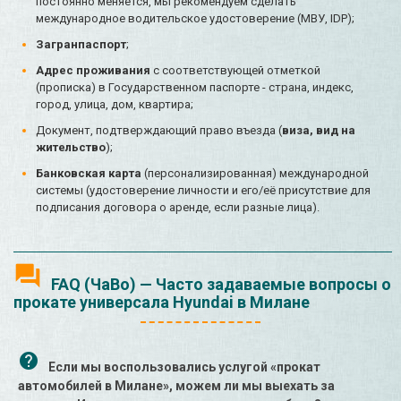
постоянно меняется, мы рекомендуем сделать
международное водительское удостоверение (МВУ, IDP);
Загранпаспорт
;
Адрес проживания
с соответствующей отметкой
(прописка) в Государственном паспорте - страна, индекс,
город, улица, дом, квартира;
Документ, подтверждающий право въезда (
виза, вид на
жительство
);
Банковская карта
(персонализированная) международной
системы (удостоверение личности и его/её присутствие для
подписания договора о аренде, если разные лица).
FAQ (ЧаВо) — Часто задаваемые вопросы о
прокате универсала Hyundai в Милане
Если мы воспользовались услугой «прокат
автомобилей в Милане», можем ли мы выехать за