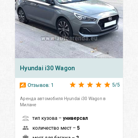
Hyundai
i30 Wagon
5
/
5
Отзывов:
1
Аренда автомобиля Hyundai i30 Wagon в
Милане
тип кузова –
универсал
количество мест –
5
мест для багажа –
2