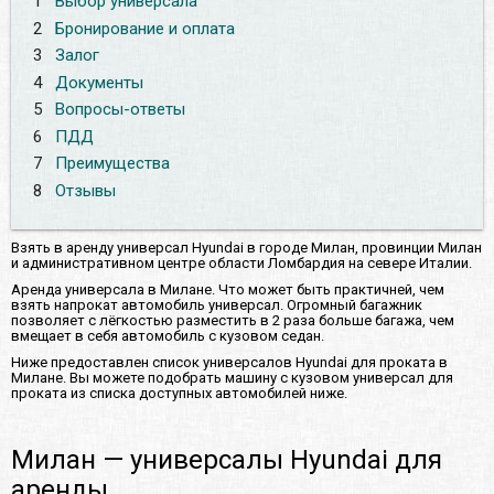
1
Выбор универсала
2
Бронирование и оплата
3
Залог
4
Документы
5
Вопросы-ответы
6
ПДД
7
Преимущества
8
Отзывы
Взять в аренду универсал Hyundai в городе Милан, провинции Милан
и административном центре области Ломбардия на севере Италии.
Аренда универсала в Милане. Что может быть практичней, чем
взять напрокат автомобиль универсал. Огромный багажник
позволяет с лёгкостью разместить в 2 раза больше багажа, чем
вмещает в себя автомобиль с кузовом седан.
Ниже предоставлен список универсалов Hyundai для проката в
Милане. Вы можете подобрать машину с кузовом универсал для
проката из списка доступных автомобилей ниже.
Милан — универсалы Hyundai для
аренды