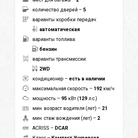
количество дверей –
5
варианты коробки передач:
автоматическая
варианты топлива:
бензин
варианты трансмиссии:
2WD
кондиционер –
есть в наличии
максимальная скорость –
192
км/ч
мощность –
95
кВт (
129
л.с.)
мин. возраст водителя (лет) –
21
мин. стаж вождения (лет) –
2
ACRISS –
DCAR
Класс –
Компакт Универсал