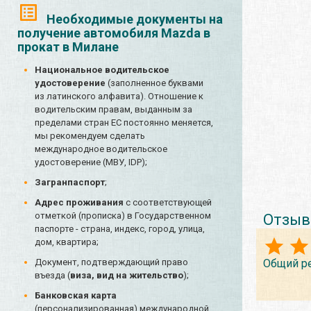
Необходимые документы на
получение автомобиля Mazda в
прокат в Милане
Национальное водительское
удостоверение
(заполненное буквами
из латинского алфавита). Отношение к
водительским правам, выданным за
пределами стран ЕС постоянно меняется,
мы рекомендуем сделать
международное водительское
удостоверение (МВУ, IDP);
Загранпаспорт
;
Адрес проживания
с соответствующей
отметкой (прописка) в Государственном
Отзыв
паспорте - страна, индекс, город, улица,
дом, квартира;
Общий р
Документ, подтверждающий право
въезда (
виза, вид на жительство
);
Банковская карта
(персонализированная) международной