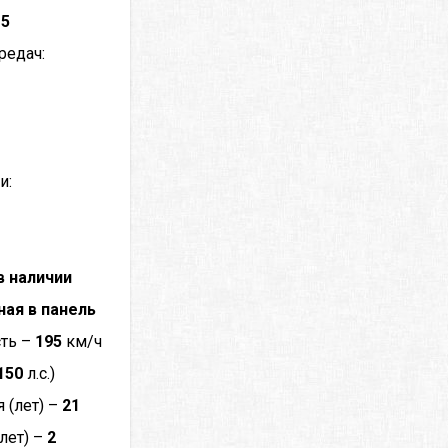
–
5
редач:
и:
в наличии
ная в панель
сть –
195
км/ч
150
л.с.)
 (лет) –
21
лет) –
2