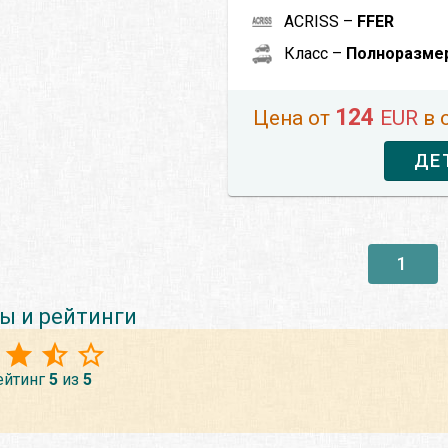
ACRISS –
FFER
Класс –
Полноразме
124
Цена от
EUR
в 
ДЕ
1
ы и рейтинги
ейтинг
5
из
5