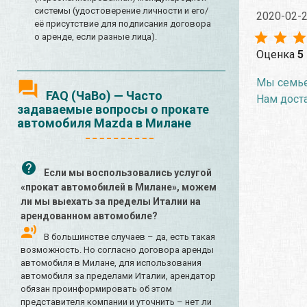
системы (удостоверение личности и его/
2020-02-
её присутствие для подписания договора
о аренде, если разные лица).
Оценка
5
Мы семьей
FAQ (ЧаВо) — Часто
Нам доста
задаваемые вопросы о прокате
автомобиля Mazda в Милане
Если мы воспользовались услугой
«прокат автомобилей в Милане», можем
ли мы выехать за пределы Италии на
арендованном автомобиле?
В большинстве случаев – да, есть такая
возможность. Но согласно договора аренды
автомобиля в Милане, для использования
автомобиля за пределами Италии, арендатор
обязан проинформировать об этом
представителя компании и уточнить – нет ли