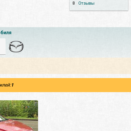
8
Отзывы
обиля
илей:
1