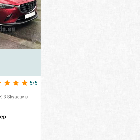
5
/
5
3 Skyactiv в
вер