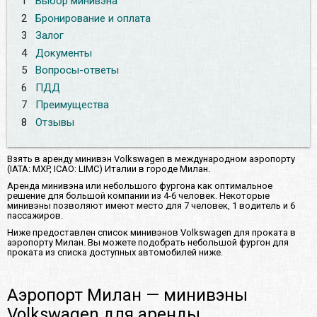
1
Выбор минивэна
2
Бронирование и оплата
3
Залог
4
Документы
5
Вопросы-ответы
6
ПДД
7
Преимущества
8
Отзывы
Взять в аренду минивэн Volkswagen в международном аэропорту
(IATA: MXP, ICAO: LIMC) Италии в городе Милан.
Аренда минивэна или небольшого фургона как оптимальное
решение для большой компании из 4-6 человек. Некоторые
минивэны позволяют имеют место для 7 человек, 1 водитель и 6
пассажиров.
Ниже предоставлен список минивэнов Volkswagen для проката в
аэропорту Милан. Вы можете подобрать небольшой фургон для
проката из списка доступных автомобилей ниже.
Аэропорт Милан — минивэны
Volkswagen для аренды