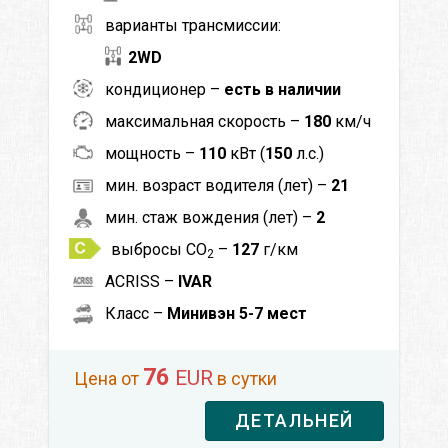
варианты трансмиссии:
2WD
кондиционер –
есть в наличии
максимальная скорость –
180
км/ч
мощность –
110
кВт (
150
л.с.)
мин. возраст водителя (лет) –
21
мин. стаж вождения (лет) –
2
выбросы CO
–
127
г/км
2
ACRISS –
IVAR
Класс –
Минивэн 5-7 мест
76
EUR
Цена от
в сутки
ДЕТАЛЬНЕЙ