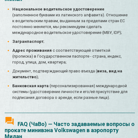
Национальное водительское удостоверение
(заполненное буквами из латинского алфавита). Отношение
к водительским правам, выданным за пределами стран ЕС
постоянно меняется, мы рекомендуем сделать
международное водительское удостоверение (МВУ, IDP);
Загранпаспорт
;
Адрес проживания
с соответствующей отметкой
(прописка) в Государственном паспорте - страна, индекс,
город, улица, дом, квартира;
Документ, подтверждающий право въезда (
виза, вид на
жительство
);
Банковская карта
(персонализированная) международной
системы (удостоверение личности и его/её присутствие для
подписания договора о аренде, если разные лица).
FAQ (ЧаВо) — Часто задаваемые вопросы о
прокате минивэна Volkswagen в аэропорту
Милан