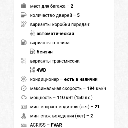
мест для багажа –
2
количество дверей –
5
варианты коробки передач:
автоматическая
варианты топлива:
бензин
варианты трансмиссии:
4WD
кондиционер –
есть в наличии
максимальная скорость –
194
км/ч
мощность –
110
кВт (
150
л.с.)
мин. возраст водителя (лет) –
21
мин. стаж вождения (лет) –
2
ACRISS –
FVAR