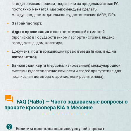
к водительским правам, выданным за пределами стран ЕС
постоянно меняется, мы рекомендуем сделать
международное водительское удостоверение (МВУ, IDP);
Загранпаспорт
;
Адрес проживания
с соответствующей отметкой
(прописка) в Государственном паспорте - страна, индекс,
город, улица, дом, квартира;
Документ, подтверждающий право въезда (
виза, вид на
жительство
);
Банковская карта
(персонализированная) международной
системы (удостоверение личности и его/её присутствие для
подписания договора о аренде, если разные лица).
FAQ (ЧаВо) — Часто задаваемые вопросы о
прокате кроссовера KIA в Мессине
Если мы воспользовались услугой «прокат