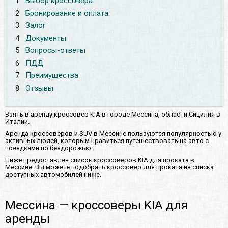
1
Выбор кроссовера
2
Бронирование и оплата
3
Залог
4
Документы
5
Вопросы-ответы
6
ПДД
7
Преимущества
8
Отзывы
Взять в аренду кроссовер KIA в городе Мессина, области Сицилия в
Италии.
Аренда кроссоверов и SUV в Мессине пользуются популярностью у
активных людей, которым нравиться путешествовать на авто с
поездками по бездорожью.
Ниже предоставлен список кроссоверов KIA для проката в
Мессине. Вы можете подобрать кроссовер для проката из списка
доступных автомобилей ниже.
Мессина — кроссоверы KIA для
аренды