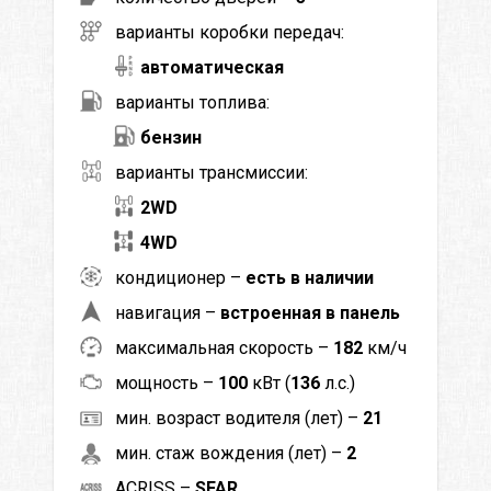
варианты коробки передач:
автоматическая
варианты топлива:
бензин
варианты трансмиссии:
2WD
4WD
кондиционер –
есть в наличии
навигация –
встроенная в панель
максимальная скорость –
182
км/ч
мощность –
100
кВт (
136
л.с.)
мин. возраст водителя (лет) –
21
мин. стаж вождения (лет) –
2
ACRISS –
SFAR