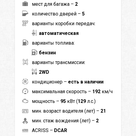
мест для багажа –
2
количество дверей –
5
варианты коробки передач:
автоматическая
варианты топлива:
бензин
варианты трансмиссии:
2WD
кондиционер –
есть в наличии
максимальная скорость –
192
км/ч
мощность –
95
кВт (
129
л.с.)
мин. возраст водителя (лет) –
21
мин. стаж вождения (лет) –
2
ACRISS –
DCAR