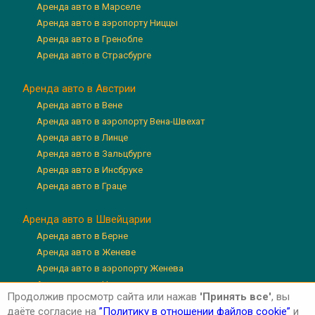
Аренда авто в Марселе
Аренда авто в аэропорту Ниццы
Аренда авто в Гренобле
Аренда авто в Страсбурге
Аренда авто в Австрии
Аренда авто в Вене
Аренда авто в аэропорту Вена-Швехат
Аренда авто в Линце
Аренда авто в Зальцбурге
Аренда авто в Инсбруке
Аренда авто в Граце
Аренда авто в Швейцарии
Аренда авто в Берне
Аренда авто в Женеве
Аренда авто в аэропорту Женева
Аренда авто в Цюрихе
Продолжив просмотр сайта или нажав
'Принять все'
, вы
Аренда авто в аэропорту Цюрих
даёте согласие на
”Политику в отношении файлов cookie”
и