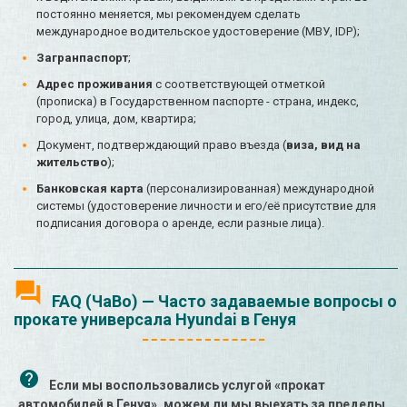
постоянно меняется, мы рекомендуем сделать
международное водительское удостоверение (МВУ, IDP);
Загранпаспорт
;
Адрес проживания
с соответствующей отметкой
(прописка) в Государственном паспорте - страна, индекс,
город, улица, дом, квартира;
Документ, подтверждающий право въезда (
виза, вид на
жительство
);
Банковская карта
(персонализированная) международной
системы (удостоверение личности и его/её присутствие для
подписания договора о аренде, если разные лица).
FAQ (ЧаВо) — Часто задаваемые вопросы о
прокате универсала Hyundai в Генуя
Если мы воспользовались услугой «прокат
автомобилей в Генуя», можем ли мы выехать за пределы