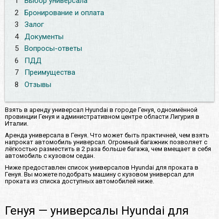
1
Выбор универсала
2
Бронирование и оплата
3
Залог
4
Документы
5
Вопросы-ответы
6
ПДД
7
Преимущества
8
Отзывы
Взять в аренду универсал Hyundai в городе Генуя, одноимённой
провинции Генуя и административном центре области Лигурия в
Италии.
Аренда универсала в Генуя. Что может быть практичней, чем взять
напрокат автомобиль универсал. Огромный багажник позволяет с
лёгкостью разместить в 2 раза больше багажа, чем вмещает в себя
автомобиль с кузовом седан.
Ниже предоставлен список универсалов Hyundai для проката в
Генуя. Вы можете подобрать машину с кузовом универсал для
проката из списка доступных автомобилей ниже.
Генуя — универсалы Hyundai для