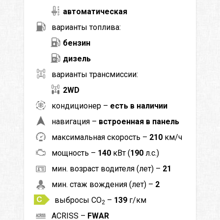
автоматическая
варианты топлива:
бензин
дизель
варианты трансмиссии:
2WD
кондиционер –
есть в наличии
навигация –
встроенная в панель
максимальная скорость –
210
км/ч
мощность –
140
кВт (
190
л.с.)
мин. возраст водителя (лет) –
21
мин. стаж вождения (лет) –
2
выбросы CO
–
139
г/км
2
ACRISS –
FWAR