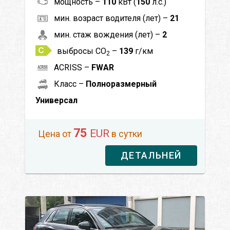
мощность –
110
кВт (
150
л.с.)
мин. возраст водителя (лет) –
21
мин. стаж вождения (лет) –
2
выбросы CO
–
139
г/км
2
ACRISS –
FWAR
Класс –
Полноразмерный
Универсал
75
EUR
Цена от
в сутки
ДЕТАЛЬНЕЙ