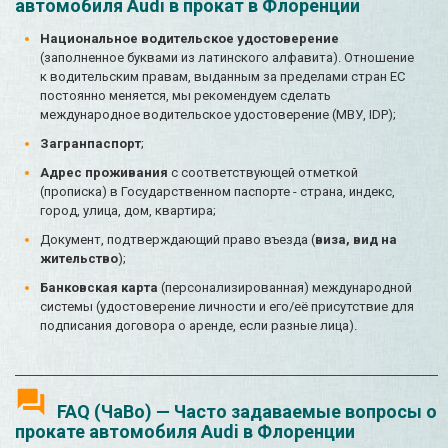
автомобиля Audi в прокат в Флоренции
Национальное водительское удостоверение
(заполненное буквами из латинского алфавита). Отношение
к водительским правам, выданным за пределами стран ЕС
постоянно меняется, мы рекомендуем сделать
международное водительское удостоверение (МВУ, IDP);
Загранпаспорт
;
Адрес проживания
с соответствующей отметкой
(прописка) в Государственном паспорте - страна, индекс,
город, улица, дом, квартира;
Документ, подтверждающий право въезда (
виза, вид на
жительство
);
Банковская карта
(персонализированная) международной
системы (удостоверение личности и его/её присутствие для
подписания договора о аренде, если разные лица).
FAQ (ЧаВо) — Часто задаваемые вопросы о
прокате автомобиля Audi в Флоренции