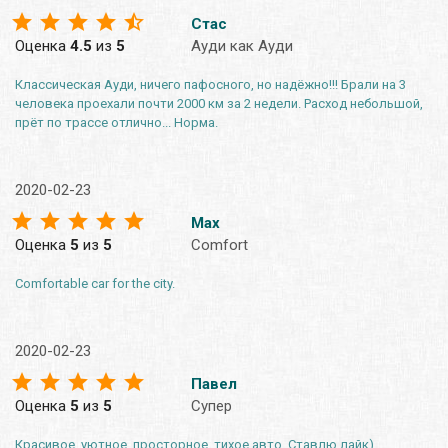
Стас
Оценка
4.5
из
5
Ауди как Ауди
Классическая Ауди, ничего пафосного, но надёжно!!! Брали на 3
человека проехали почти 2000 км за 2 недели. Расход небольшой,
прёт по трассе отлично... Норма.
2020-02-23
Max
Оценка
5
из
5
Comfort
Comfortable car for the city.
2020-02-23
Павел
Оценка
5
из
5
Супер
Красивое, уютное, просторное, тихое авто. Ставлю лайк)