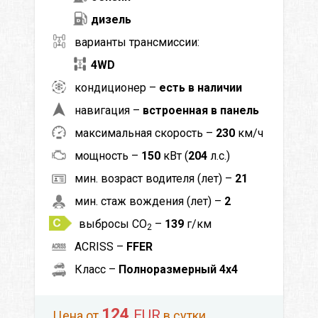
дизель
варианты трансмиссии:
4WD
кондиционер –
есть в наличии
навигация –
встроенная в панель
максимальная скорость –
230
км/ч
мощность –
150
кВт (
204
л.с.)
мин. возраст водителя (лет) –
21
мин. стаж вождения (лет) –
2
выбросы CO
–
139
г/км
2
ACRISS –
FFER
Класс –
Полноразмерный 4x4
124
EUR
Цена от
в сутки