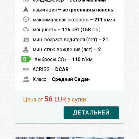
навигация –
встроенная в панель
максимальная скорость –
211
км/ч
мощность –
116
кВт (
158
л.с.)
мин. возраст водителя (лет) –
21
мин. стаж вождения (лет) –
2
выбросы CO
–
110
г/км
2
ACRISS –
DCAR
Класс –
Средний Седан
56
EUR
Цена от
в сутки
ДЕТАЛЬНЕЙ