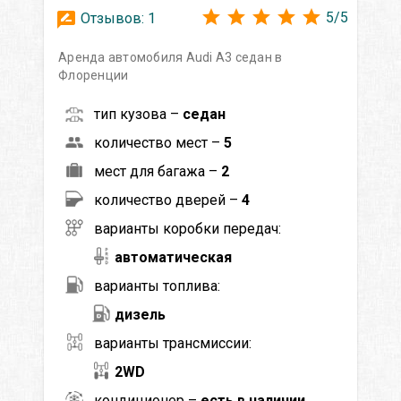
5
/
5
Отзывов:
1
Аренда автомобиля Audi A3 седан в
Флоренции
тип кузова –
седан
количество мест –
5
мест для багажа –
2
количество дверей –
4
варианты коробки передач:
автоматическая
варианты топлива:
дизель
варианты трансмиссии:
2WD
кондиционер –
есть в наличии