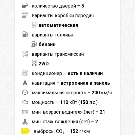
количество дверей –
5
варианты коробки передач:
автоматическая
варианты топлива:
бензин
варианты трансмиссии:
2WD
кондиционер –
есть в наличии
навигация –
встроенная в панель
максимальная скорость –
200
км/ч
мощность –
110
кВт (
150
л.с.)
мин. возраст водителя (лет) –
21
мин. стаж вождения (лет) –
2
выбросы CO
–
152
г/км
2