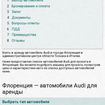
1
Выбор автомобиля
2
Бронирование и оплата
3
Залог
4
Документы
5
Вопросы-ответы
6
ПДД
7
Преимущества
8
Отзывы
Взять в аренду автомобиль Audi в городе Флоренция в
административном центре области Тоскана в Италии.
Ниже предоставлен список автомобилей Audi для проката в
Флоренции. Вы можете подобрать машину для проката, посмотрев
цены и характеристики авто из списка доступных автомобилей
ниже.
Флоренция — автомобили Audi для
аренды
Выбрать тип автомобиля