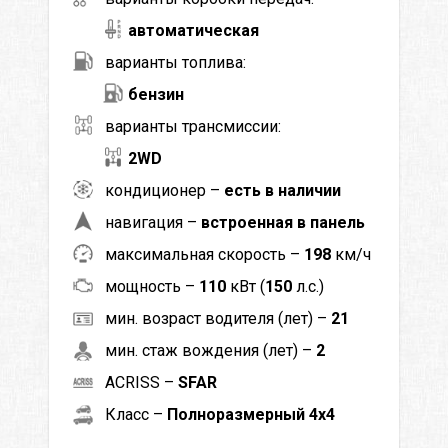
автоматическая
варианты топлива:
бензин
варианты трансмиссии:
2WD
кондиционер –
есть в наличии
навигация –
встроенная в панель
максимальная скорость –
198
км/ч
мощность –
110
кВт (
150
л.с.)
мин. возраст водителя (лет) –
21
мин. стаж вождения (лет) –
2
ACRISS –
SFAR
Класс –
Полноразмерный 4x4