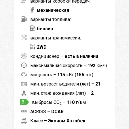
варианты коробки передач:
механическая
варианты топлива:
бензин
варианты трансмиссии:
2WD
кондиционер –
есть в наличии
максимальная скорость –
192
км/ч
мощность –
115
кВт (
156
л.с.)
мин. возраст водителя (лет) –
21
мин. стаж вождения (лет) –
2
выбросы CO
–
110
г/км
2
ACRISS –
DCAR
Класс –
Эконом Хэтчбек