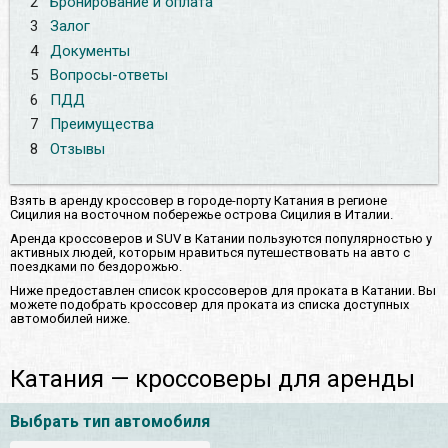
2
Бронирование и оплата
3
Залог
4
Документы
5
Вопросы-ответы
6
ПДД
7
Преимущества
8
Отзывы
Взять в аренду кроссовер в городе-порту Катания в регионе
Сицилия на восточном побережье острова Сицилия в Италии.
Аренда кроссоверов и SUV в Катании пользуются популярностью у
активных людей, которым нравиться путешествовать на авто с
поездками по бездорожью.
Ниже предоставлен список кроссоверов для проката в Катании. Вы
можете подобрать кроссовер для проката из списка доступных
автомобилей ниже.
Катания — кроссоверы для аренды
Выбрать тип автомобиля