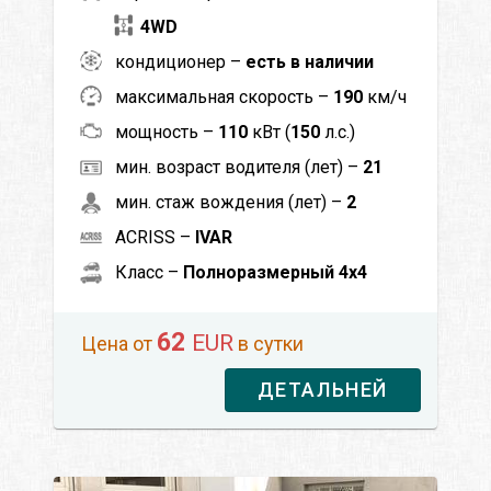
4WD
кондиционер –
есть в наличии
максимальная скорость –
190
км/ч
мощность –
110
кВт (
150
л.с.)
мин. возраст водителя (лет) –
21
мин. стаж вождения (лет) –
2
ACRISS –
IVAR
Класс –
Полноразмерный 4x4
62
EUR
Цена от
в сутки
ДЕТАЛЬНЕЙ