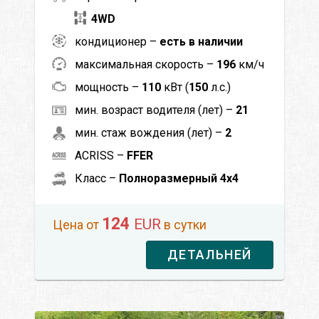
4WD
кондиционер –
есть в наличии
максимальная скорость –
196
км/ч
мощность –
110
кВт (
150
л.с.)
мин. возраст водителя (лет) –
21
мин. стаж вождения (лет) –
2
ACRISS –
FFER
Класс –
Полноразмерный 4x4
124
EUR
Цена от
в сутки
ДЕТАЛЬНЕЙ