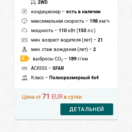
2WD
кондиционер –
есть в наличии
максимальная скорость –
198
км/ч
мощность –
110
кВт (
150
л.с.)
мин. возраст водителя (лет) –
21
мин. стаж вождения (лет) –
2
выбросы CO
–
189
г/км
2
ACRISS –
SFAR
Класс –
Полноразмерный 4x4
71
EUR
Цена от
в сутки
ДЕТАЛЬНЕЙ