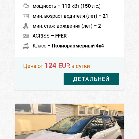
мощность –
110
кВт (
150
л.с.)
мин. возраст водителя (лет) –
21
мин. стаж вождения (лет) –
2
ACRISS –
FFER
Класс –
Полноразмерный 4x4
124
EUR
Цена от
в сутки
ДЕТАЛЬНЕЙ