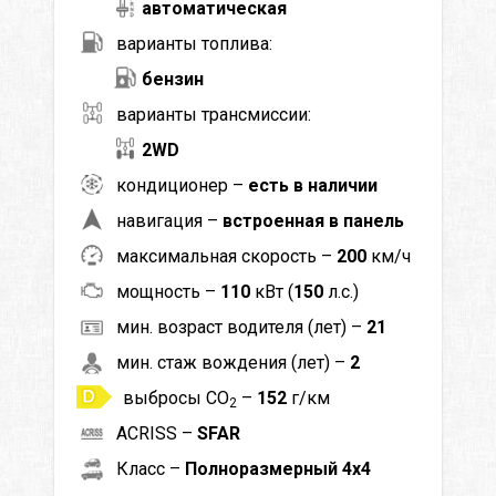
автоматическая
варианты топлива:
бензин
варианты трансмиссии:
2WD
кондиционер –
есть в наличии
навигация –
встроенная в панель
максимальная скорость –
200
км/ч
мощность –
110
кВт (
150
л.с.)
мин. возраст водителя (лет) –
21
мин. стаж вождения (лет) –
2
выбросы CO
–
152
г/км
2
ACRISS –
SFAR
Класс –
Полноразмерный 4x4