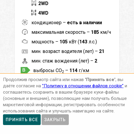
2WD
4WD
кондиционер –
есть в наличии
максимальная скорость –
185
км/ч
мощность –
105
кВт (
143
л.с.)
мин. возраст водителя (лет) –
21
мин. стаж вождения (лет) –
2
выбросы CO
–
114
г/км
2
Продолжив просмотр сайта или нажав
'Принять все'
, вы
ACRISS –
SFAR
даёте согласие на
”Политику в отношении файлов cookie”
и
Класс –
Полноразмерный 4x4
соглашаетесь сохранить в вашем браузере куки-файлы
(основные и внешние), позволяющие нам получать больше
маркетинговой информации, регистрировать особенности
71
EUR
Цена от
в сутки
использования сайта и улучшать навигацию на сайте.
ПРИНЯТЬ ВСЕ
ЗАКРЫТЬ
ДЕТАЛЬНЕЙ