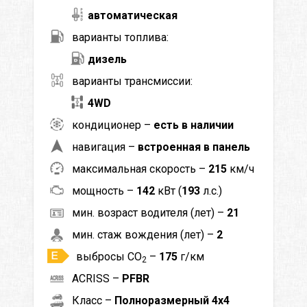
автоматическая
варианты топлива:
дизель
варианты трансмиссии:
4WD
кондиционер –
есть в наличии
навигация –
встроенная в панель
максимальная скорость –
215
км/ч
мощность –
142
кВт (
193
л.с.)
мин. возраст водителя (лет) –
21
мин. стаж вождения (лет) –
2
выбросы CO
–
175
г/км
2
ACRISS –
PFBR
Класс –
Полноразмерный 4x4