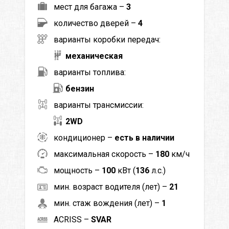
мест для багажа –
3
количество дверей –
4
варианты коробки передач:
механическая
варианты топлива:
бензин
варианты трансмиссии:
2WD
кондиционер –
есть в наличии
максимальная скорость –
180
км/ч
мощность –
100
кВт (
136
л.с.)
мин. возраст водителя (лет) –
21
мин. стаж вождения (лет) –
1
ACRISS –
SVAR