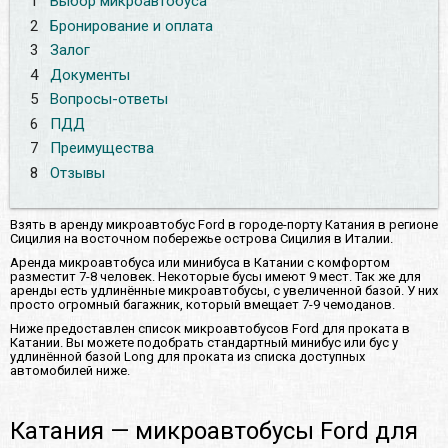
1
Выбор микроавтобуса
2
Бронирование и оплата
3
Залог
4
Документы
5
Вопросы-ответы
6
ПДД
7
Преимущества
8
Отзывы
Взять в аренду микроавтобус Ford в городе-порту Катания в регионе
Сицилия на восточном побережье острова Сицилия в Италии.
Аренда микроавтобуса или минибуса в Катании с комфортом
разместит 7-8 человек. Некоторые бусы имеют 9 мест. Так же для
аренды есть удлинённые микроавтобусы, с увеличенной базой. У них
просто огромный багажник, который вмещает 7-9 чемоданов.
Ниже предоставлен список микроавтобусов Ford для проката в
Катании. Вы можете подобрать стандартный минибус или бус у
удлинённой базой Long для проката из списка доступных
автомобилей ниже.
Катания — микроавтобусы Ford для