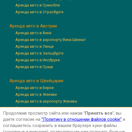
Аренда авто в Гренобле
Аренда авто в Страсбурге
Аренда авто в Австрии
Аренда авто в Вене
Аренда авто в аэропорту Вена-Швехат
Аренда авто в Линце
Аренда авто в Зальцбурге
Аренда авто в Инсбруке
Аренда авто в Граце
Аренда авто в Швейцарии
Аренда авто в Берне
Аренда авто в Женеве
Аренда авто в аэропорту Женева
Аренда авто в Цюрихе
Продолжив просмотр сайта или нажав
'Принять все'
, вы
Аренда авто в аэропорту Цюрих
даёте согласие на
”Политику в отношении файлов cookie”
и
Аренда авто в Люцерне
соглашаетесь сохранить в вашем браузере куки-файлы
(основные и внешние), позволяющие нам получать больше