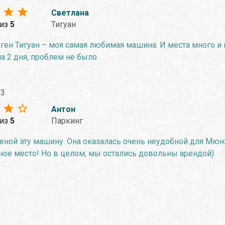
Светлана
из
5
Тигуан
ен Тигуан – моя самая любимая машина. И места много и к
а 2 дня, проблем не было.
23
Антон
из
5
Паркинг
еной эту машину. Она оказалась очень неудобной для Мюн
ное место! Но в целом, мы остались довольны арендой)