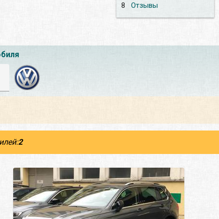
8
Отзывы
обиля
илей:
2