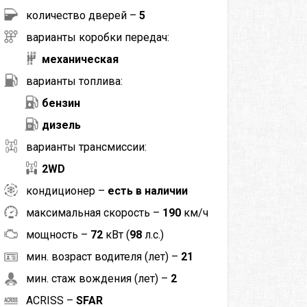
количество дверей –
5
варианты коробки передач:
механическая
варианты топлива:
бензин
дизель
варианты трансмиссии:
2WD
кондиционер –
есть в наличии
максимальная скорость –
190
км/ч
мощность –
72
кВт (
98
л.с.)
мин. возраст водителя (лет) –
21
мин. стаж вождения (лет) –
2
ACRISS –
SFAR