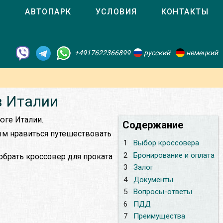
О
АВТОПАРК
УСЛОВИЯ
КОНТАКТЫ
+4917622366899
русский
немецкий
в Италии
юге Италии.
Содержание
ым нравиться путешествовать
1
Выбор кроссовера
2
Бронирование и оплата
обрать кроссовер для проката
3
Залог
4
Документы
5
Вопросы-ответы
6
ПДД
7
Преимущества