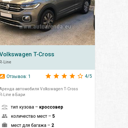
Volkswagen
T-Cross
R‑Line
4
/
5
Отзывов:
1
Аренда автомобиля Volkswagen T-Cross
R‑Line в Бари
тип кузова –
кроссовер
количество мест –
5
мест для багажа –
2