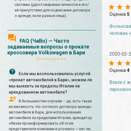
системы (удостоверение личности и его/
её присутствие для подписания договора
Оценка
5
о аренде, если разные лица).
Фольксваг
человек н
FAQ (ЧаВо) — Часто
задаваемые вопросы о прокате
кроссовера Volkswagen в Бари
2020-02-
Оценка
4
Если мы воспользовались услугой
«прокат автомобилей в Бари», можем ли
Взяли с ж
мы выехать за пределы Италии на
парковоч
арендованном автомобиле?
В большинстве случаев – да, есть такая
возможность. Но согласно договора аренды
автомобиля в Бари, для использования
автомобиля за пределами Италии, арендатор
обязан проинформировать об этом
представителя компании и уточнить – нет ли