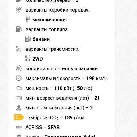
количество дверей –
5
варианты коробки передач:
механическая
варианты топлива:
бензин
варианты трансмиссии:
2WD
кондиционер –
есть в наличии
максимальная скорость –
198
км/ч
мощность –
110
кВт (
150
л.с.)
мин. возраст водителя (лет) –
21
мин. стаж вождения (лет) –
2
выбросы CO
–
189
г/км
2
ACRISS –
SFAR