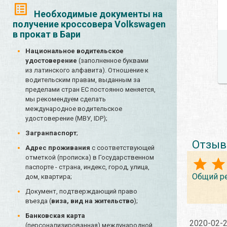
Необходимые документы на
получение кроссовера Volkswagen
в прокат в Бари
Национальное водительское
удостоверение
(заполненное буквами
из латинского алфавита). Отношение к
водительским правам, выданным за
пределами стран ЕС постоянно меняется,
мы рекомендуем сделать
международное водительское
удостоверение (МВУ, IDP);
Загранпаспорт
;
Отзыв
Адрес проживания
с соответствующей
отметкой (прописка) в Государственном
паспорте - страна, индекс, город, улица,
Общий р
дом, квартира;
Документ, подтверждающий право
въезда (
виза, вид на жительство
);
Банковская карта
2020-02-
(персонализированная) международной