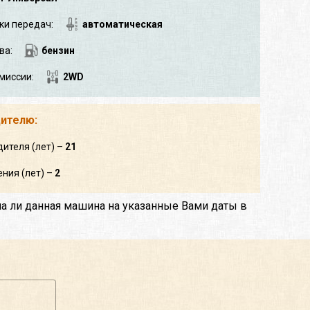
ки передач:
автоматическая
ва:
бензин
миссии:
2WD
дителю:
дителя (лет) –
21
ния (лет) –
2
на ли данная машина на указанные Вами даты в