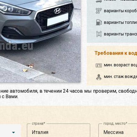
варианты короб
варианты топли
варианты транс
Требования к во
мин. возраст во
мин. стаж вожде
ние автомобиля, в течении 24 часов мы проверим, свобод
 с Вами.
страна
город, место