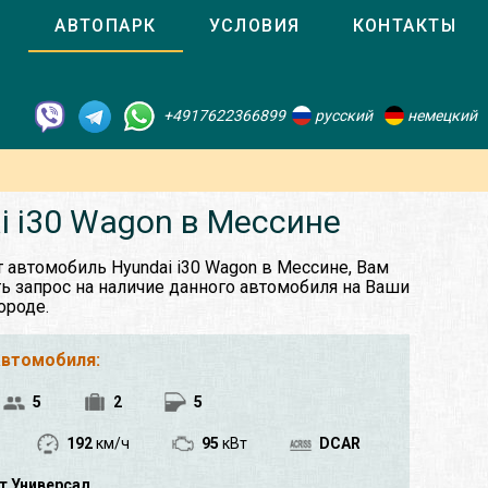
О
АВТОПАРК
УСЛОВИЯ
КОНТАКТЫ
+4917622366899
русский
немецкий
i i30 Wagon в Мессине
 автомобиль Hyundai i30 Wagon в Мессине, Вам
ь запрос на наличие данного автомобиля на Ваши
ороде.
автомобиля:
5
2
5
192
км/ч
95
кВт
DCAR
т Универсал